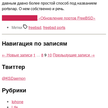
давным давно более простой способ под названием
portsnap. О нем собственно и речь.
Продолжить чтение
«Обновление портов FreeBSD»
Метки
freebsd
,
freebsd ports
Навигация по записям
←
Новые
записи
1
…
8
9
10
Предыдущие
записи
→
Твиттер
@KSDaemon
Рубрики
Iphone
Life