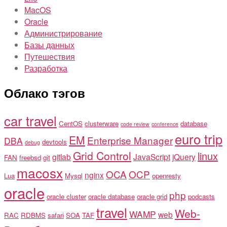
MacOS
Oracle
Администрирование
Базы данных
Путешествия
Разработка
Облако тэгов
car travel
CentOS
clusterware
database
code review
conference
euro trip
EM
Enterprise Manager
DBA
devtools
debug
Grid Control
linux
gitlab
JavaScript
jQuery
FAN
freebsd
git
macosx
OCA
OCP
nginx
Lua
Mysql
openresty
oracle
php
oracle cluster
oracle database
oracle grid
podcasts
travel
Web-
WAMP
web
RAC
RDBMS
safari
SOA
TAF