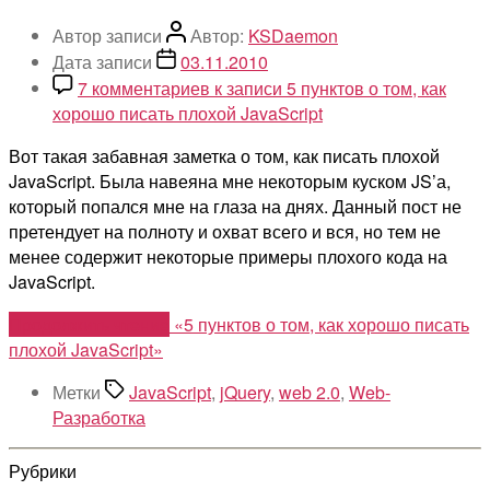
Автор записи
Автор:
KSDaemon
Дата записи
03.11.2010
7 комментариев
к записи 5 пунктов о том, как
хорошо писать плохой JavaScript
Вот такая забавная заметка о том, как писать плохой
JavaScript. Была навеяна мне некоторым куском JS’а,
который попался мне на глаза на днях. Данный пост не
претендует на полноту и охват всего и вся, но тем не
менее содержит некоторые примеры плохого кода на
JavaScript.
Продолжить чтение
«5 пунктов о том, как хорошо писать
плохой JavaScript»
Метки
JavaScript
,
jQuery
,
web 2.0
,
Web-
Разработка
Рубрики