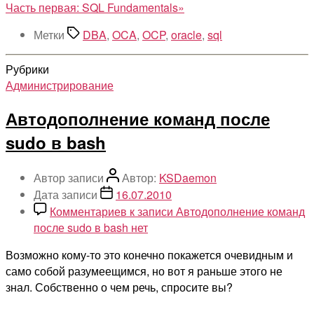
Часть первая: SQL Fundamentals»
Метки
DBA
,
OCA
,
OCP
,
oracle
,
sql
Рубрики
Администрирование
Автодополнение команд после
sudo в bash
Автор записи
Автор:
KSDaemon
Дата записи
16.07.2010
Комментариев
к записи Автодополнение команд
после sudo в bash
нет
Возможно кому-то это конечно покажется очевидным и
само собой разумеещимся, но вот я раньше этого не
знал. Собственно о чем речь, спросите вы?