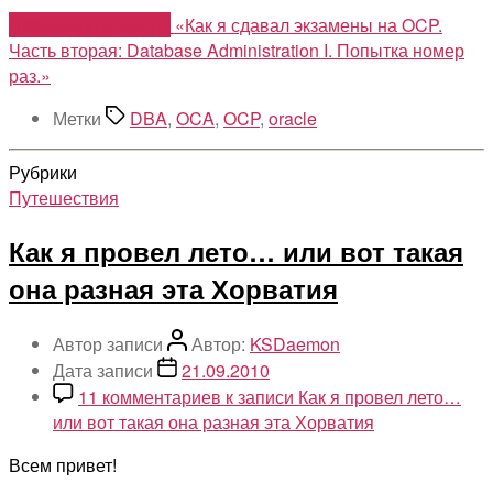
Продолжить чтение
«Как я сдавал экзамены на OCP.
Часть вторая: Database Administration I. Попытка номер
раз.»
Метки
DBA
,
OCA
,
OCP
,
oracle
Рубрики
Путешествия
Как я провел лето… или вот такая
она разная эта Хорватия
Автор записи
Автор:
KSDaemon
Дата записи
21.09.2010
11 комментариев
к записи Как я провел лето…
или вот такая она разная эта Хорватия
Всем привет!