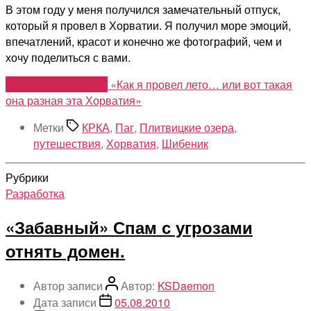
В этом году у меня получился замечательный отпуск,
который я провел в Хорватии. Я получил море эмоций,
впечатлений, красот и конечно же фотографий, чем и
хочу поделиться с вами.
Продолжить чтение
«Как я провел лето… или вот такая
она разная эта Хорватия»
Метки
КРКА
,
Паг
,
Плитвицкие озера
,
путешествия
,
Хорватия
,
Шибеник
Рубрики
Разработка
«Забавный» Спам с угрозами
отнять домен.
Автор записи
Автор:
KSDaemon
Дата записи
05.08.2010