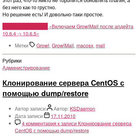
этот раз, что-то никто не торопится обновлять плагин, а
без него как-то грустно.
Но решение есть! И довольно-таки простое.
Продолжить чтение
«Включаем GrowlMail после апдейта
10.6.4 -> 10.6.5»
Метки
Growl
,
GrowlMail
,
macosx
,
mail
Рубрики
Администрирование
Клонирование сервера CentOS с
помощью dump/restore
Автор записи
Автор:
KSDaemon
Дата записи
17.11.2010
4 комментария
к записи Клонирование сервера
CentOS с помощью dump/restore