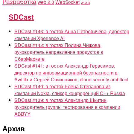
Разработка
web 2.0
WebSocket
wiola
SDCast
SDCast #143: в гостях Анна Петровичева, директор
компании Xperience AI
SDCast #142: в гостях Полина Чижова,
руководитель направления продуктов в
СберМаркете
SDCast #141: в гостях Александр Герасимов,
директор по информационной безопасности в
Awillix и Сергей Овчинников, cloud security architect
SDCast #140: в гостях Елена Степанова из
компании Nokia, спикер конференций C++ Russia
SDCast #139: в гостях Александр Шкитин,
руководитель группы тестирования в компании
ABBYY
Архив