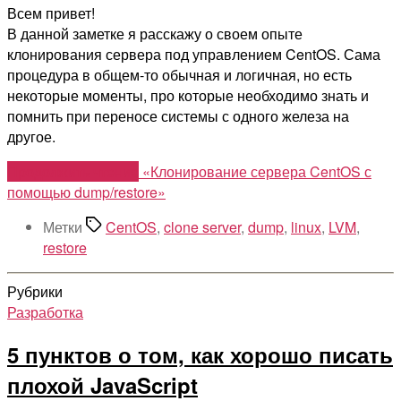
Всем привет!
В данной заметке я расскажу о своем опыте
клонирования сервера под управлением CentOS. Сама
процедура в общем-то обычная и логичная, но есть
некоторые моменты, про которые необходимо знать и
помнить при переносе системы с одного железа на
другое.
Продолжить чтение
«Клонирование сервера CentOS с
помощью dump/restore»
Метки
CentOS
,
clone server
,
dump
,
linux
,
LVM
,
restore
Рубрики
Разработка
5 пунктов о том, как хорошо писать
плохой JavaScript