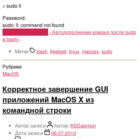
> sudo ll
Password:
sudo: ll: command not found
Продолжить чтение
«Автодополнение команд после sudo
в bash»
Метки
bash
,
freebsd
,
linux
,
macosx
,
sudo
Рубрики
MacOS
Корректное завершение GUI
приложений MacOS X из
командной строки
Автор записи
Автор:
KSDaemon
Дата записи
06.07.2010