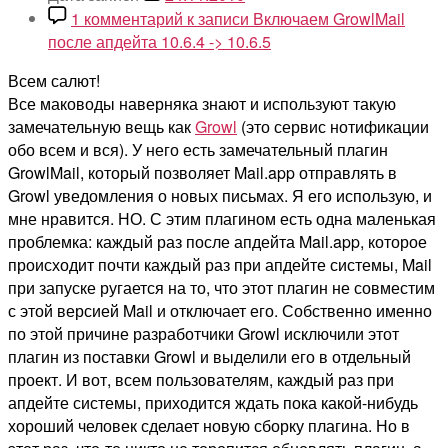
1 комментарий
к записи Включаем GrowlMail
после апдейта 10.6.4 -> 10.6.5
Всем салют!
Все маководы наверняка знают и используют такую
замечательную вещь как
Growl
(это сервис нотификации
обо всем и вся). У него есть замечательный плагин
GrowlMail, который позволяет Mail.app отправлять в
Growl уведомления о новых письмах. Я его использую, и
мне нравится. НО. С этим плагином есть одна маленькая
проблемка: каждый раз после апдейта Mail.app, которое
происходит почти каждый раз при апдейте системы, Mail
при запуске ругается на то, что этот плагин не совместим
с этой версией Mail и отключает его. Собственно именно
по этой причине разработчики Growl исключили этот
плагин из поставки Growl и выделили его в отдельный
проект. И вот, всем пользователям, каждый раз при
апдейте системы, приходится ждать пока какой-нибудь
хороший человек сделает новую сборку плагина. Но в