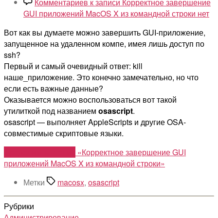
Комментариев
к записи Корректное завершение
GUI приложений MacOS X из командной строки
нет
Вот как вы думаете можно завершить GUI-приложение,
запущенное на удаленном компе, имея лишь доступ по
ssh?
Первый и самый очевидный ответ: kill
наше_приложение. Это конечно замечательно, но что
если есть важные данные?
Оказывается можно воспользоваться вот такой
утилиткой под названием
osascript
.
osascript — выполняет AppleScripts и другие OSA-
совместимые скриптовые языки.
Продолжить чтение
«Корректное завершение GUI
приложений MacOS X из командной строки»
Метки
macosx
,
osascript
Рубрики
Администрирование