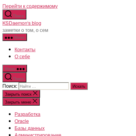
Перейти к содержимому
Поиск
KSDaemon's blog
заметки о том, о сем
Меню
Контакты
О себе
Меню
Поиск
Поиск:
Закрыть поиск
Закрыть меню
Разработка
Oracle
Базы данных
Администрирование