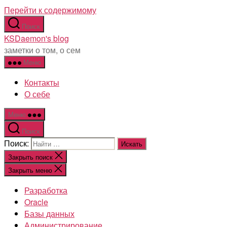
Перейти к содержимому
Поиск
KSDaemon's blog
заметки о том, о сем
Меню
Контакты
О себе
Меню
Поиск
Поиск:
Закрыть поиск
Закрыть меню
Разработка
Oracle
Базы данных
Администрирование