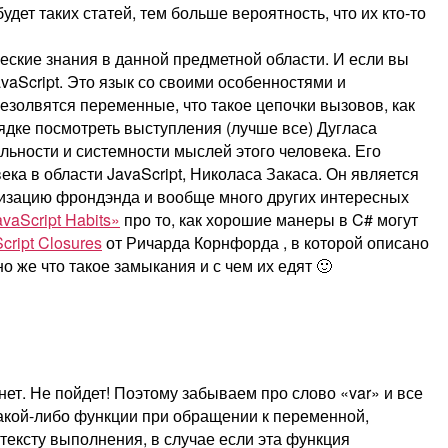
удет таких статей, тем больше вероятность, что их кто-то
ческие знания в данной предметной области. И если вы
JavaScript. Это язык со своими особенностями и
резолвятся переменные, что такое цепочки вызовов, как
ядке посмотреть выступления (лучше все) Дугласа
льности и системности мыслей этого человека. Его
ека в области JavaScript, Николаса Закаса. Он является
мизацию фрондэнда и вообще много других интересных
vaScript Habits»
про то, как хорошие манеры в C# могут
cript Closures
от Ричарда Корнфорда , в которой описано
о же что такое замыкания и с чем их едят 🙂
ет. Не пойдет! Поэтому забываем про слово «var» и все
акой-либо функции при обращении к переменной,
тексту выполнения, в случае если эта функция