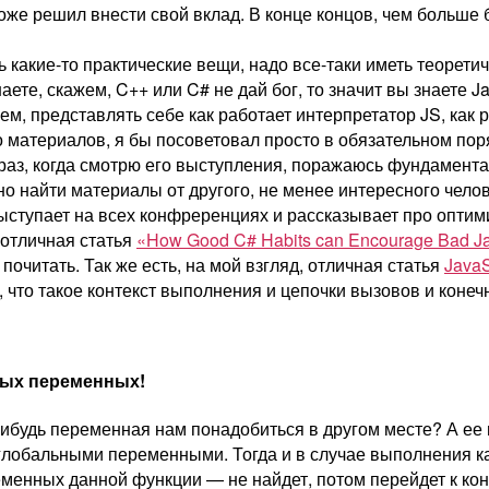
тоже решил внести свой вклад. В конце концов, чем больше б
 какие-то практические вещи, надо все-таки иметь теорети
знаете, скажем, C++ или C# не дай бог, то значит вы знаете 
ем, представлять себе как работает интерпретатор JS, как 
о материалов, я бы посоветовал просто в обязательном пор
 раз, когда смотрю его выступления, поражаюсь фундамента
но найти материалы от другого, не менее интересного челов
ыступает на всех конфреренциях и рассказывает про опти
ь отличная статья
«How Good C# Habits can Encourage Bad Ja
очитать. Так же есть, на мой взгляд, отличная статья
JavaS
 что такое контекст выполнения и цепочки вызовов и конечн
ных переменных!
будь переменная нам понадобиться в другом месте? А ее н
глобальными переменными. Тогда и в случае выполнения к
еменных данной функции — не найдет, потом перейдет к кон