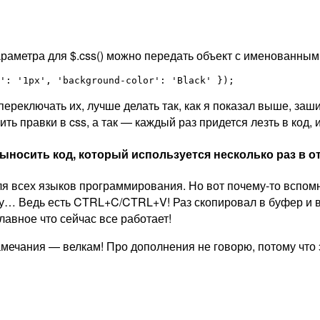
араметра для $.css() можно передать объект с именованными
': '1px', 'background-color': 'Black' });
ереключать их, лучше делать так, как я показал выше, заши
 правки в css, а так — каждый раз придется лезть в код, и
выносить код, который используется несколько раз в 
ля всех языков программирования. Но вот почему-то вспомн
… Ведь есть CTRL+C/CTRL+V! Раз скопировал в буфер и вста
лавное что сейчас все работает!
е замечания — велкам! Про дополнения не говорю, потому чт