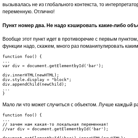
вызывалась не из глобального контекста, то интерпретато
переменную. Отлично!
Пункт номер два.
Не надо кэшировать какие-либо объ
Вообще этот пункт идет в противоречие с первым пунктом
функции надо, скажем, много раз поманипулировать каким-
function foo() {

...

var div = document.getElementbyId('bar');

div.innerHTML(newHTML);

div.style.display = "block";

div.appendChild(newChild);

...

}
Мало ли что может случиться с объектом. Лучше каждый ра
function foo() {

...

// зачем нам какая-то локальная переменная!

//var div = document.getElementbyId('bar');
