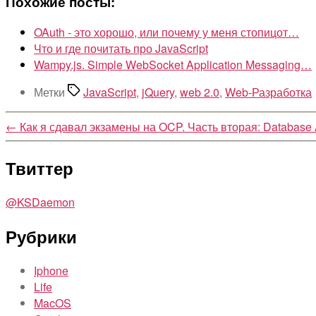
Похожие посты:
OAuth - это хорошо, или почему у меня стопицот…
Что и где почитать про JavaScript
Wampy.js. Simple WebSocket Application Messaging…
Метки
JavaScript
,
jQuery
,
web 2.0
,
Web-Разработка
←
Как я сдавал экзамены на OCP. Часть вторая: Database A
Твиттер
@KSDaemon
Рубрики
Iphone
Life
MacOS