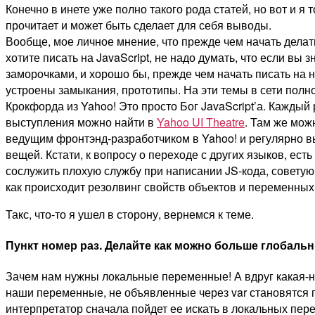
Конечно в инете уже полно такого рода статей, но вот и я 
прочитает и может быть сделает для себя выводы.
Вообще, мое личное мнение, что прежде чем начать делать
хотите писать на JavaScript, не надо думать, что если вы 
заморочками, и хорошо бы, прежде чем начать писать на н
устроены замыкания, прототипы. На эти темы в сети полн
Крокфорда из Yahoo! Это просто Бог JavaScript’а. Каждый
выступления можно найти в
Yahoo UI Theatre
. Там же мож
ведущим фронтэнд-разработчиком в Yahoo! и регулярно в
вещей. Кстати, к вопросу о переходе с других языков, ест
сослужить плохую службу при написании JS-кода, советую п
как происходит резолвинг свойств объектов и переменных,
Такс, что-то я ушел в сторону, вернемся к теме.
Пункт номер раз.
Делайте как можно больше глобаль
Зачем нам нужны локальные переменные! А вдруг какая-ни
наши переменные, не объявленные через var становятся 
интерпретатор сначала пойдет ее искать в локальных пер