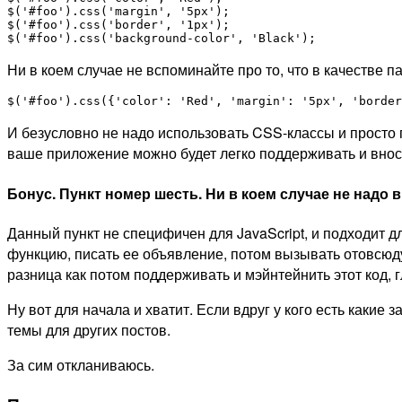
$('#foo').css('margin', '5px');

$('#foo').css('border', '1px');

$('#foo').css('background-color', 'Black');
Ни в коем случае не вспоминайте про то, что в качестве п
$('#foo').css({'color': 'Red', 'margin': '5px', 'border
И безусловно не надо использовать CSS-классы и просто п
ваше приложение можно будет легко поддерживать и вносить
Бонус. Пункт номер шесть.
Ни в коем случае не надо 
Данный пункт не специфичен для JavaScript, и подходит д
функцию, писать ее объявление, потом вызывать отовсюду
разница как потом поддерживать и мэйнтейнить этот код, г
Ну вот для начала и хватит. Если вдруг у кого есть каки
темы для других постов.
За сим откланиваюсь.