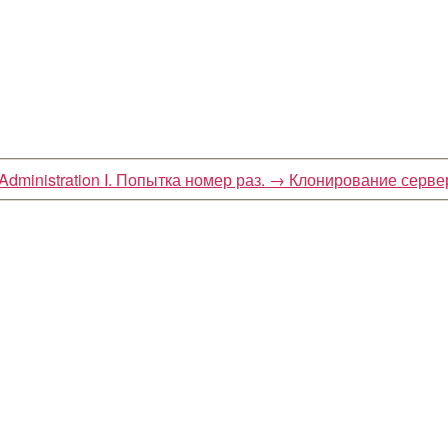
dministration I. Попытка номер раз.
→
Клонирование серве