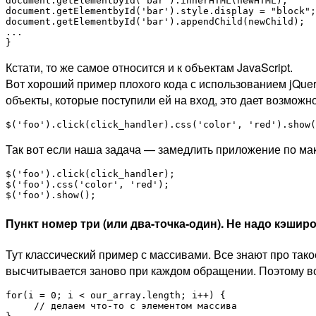
document.getElementbyId('bar').innerHTML(newHTML);

document.getElementbyId('bar').style.display = "block";

document.getElementbyId('bar').appendChild(newChild);

...

}
Кстати, то же самое относится и к объектам JavaScript.
Вот хороший пример плохого кода с использованием jQuery
объекты, которые поступили ей на вход, это дает возмож
$('foo').click(click_handler).css('color', 'red').show(
Так вот если наша задача — замедлить приложение по ма
$('foo').click(click_handler);

$('foo').css('color', 'red');

$('foo').show();
Пункт номер три (или два-точка-один).
Не надо кэширо
Тут классический пример с массивами. Все знают про такое
высчитывается заново при каждом обращении. Поэтому вс
for(i = 0; i < our_array.length; i++) {

     // делаем что-то с элементом массива
