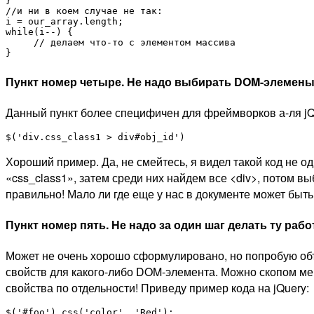
}

//и ни в коем случае не так:

i = our_array.length;

while(i--) {

     // делаем что-то с элементом массива

}
Пункт номер четыре.
Не надо выбирать DOM-элеменыт п
Данный пункт более специфичен для фреймворков а-ля jQu
$('div.css_class1 > div#obj_id')
Хороший пример. Да, не смейтесь, я видел такой код не о
«css_class1», затем среди них найдем все <div>, потом выб
правильно! Мало ли где еще у нас в документе может быть 
Пункт номер пять.
Не надо за один шаг делать ту рабо
Может не очень хорошо сформулировано, но попробую объ
свойств для какого-либо DOM-элемента. Можно скопом меня
свойства по отдельности! Приведу пример кода на jQuery:
$('#foo').css('color', 'Red');
