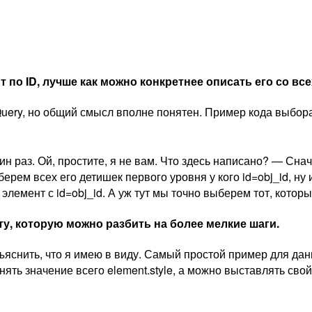
о ID, лучше как можно конкретнее описать его со все
ery, но общий смысл вполне понятен. Пример кода выбора 
дин раз. Ой, простите, я не вам. Что здесь написано? — С
ерем всех его детишек первого уровня у кого id=obj_id, ну и
элемент с id=obj_id. А уж тут мы точно выберем тот, котор
ту, которую можно разбить на более мелкие шаги.
яснить, что я имею в виду. Самый простой пример для да
ть значение всего element.style, а можно выставлять свойс