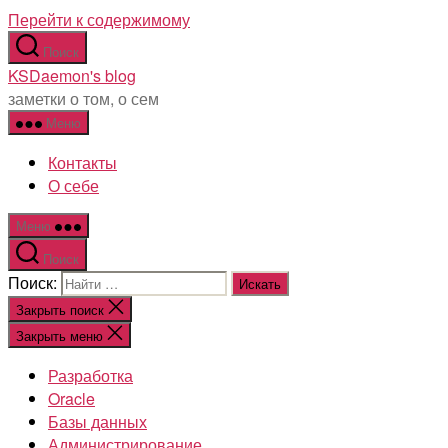
Перейти к содержимому
Поиск
KSDaemon's blog
заметки о том, о сем
Меню
Контакты
О себе
Меню
Поиск
Поиск:
Закрыть поиск
Закрыть меню
Разработка
Oracle
Базы данных
Администрирование