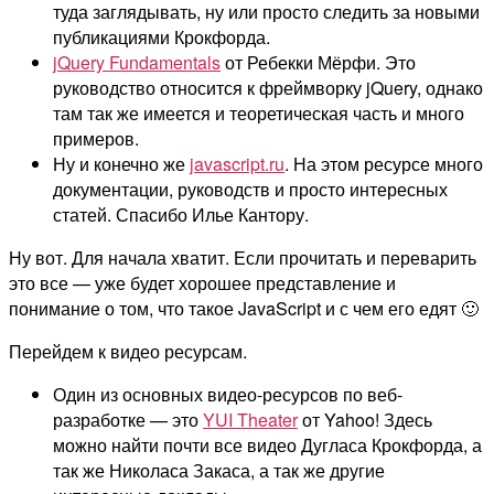
туда заглядывать, ну или просто следить за новыми
публикациями Крокфорда.
jQuery Fundamentals
от Ребекки Мёрфи. Это
руководство относится к фреймворку jQuery, однако
там так же имеется и теоретическая часть и много
примеров.
Ну и конечно же
javascript.ru
. На этом ресурсе много
документации, руководств и просто интересных
статей. Спасибо Илье Кантору.
Ну вот. Для начала хватит. Если прочитать и переварить
это все — уже будет хорошее представление и
понимание о том, что такое JavaScript и с чем его едят 🙂
Перейдем к видео ресурсам.
Один из основных видео-ресурсов по веб-
разработке — это
YUI Theater
от Yahoo! Здесь
можно найти почти все видео Дугласа Крокфорда, а
так же Николаса Закаса, а так же другие