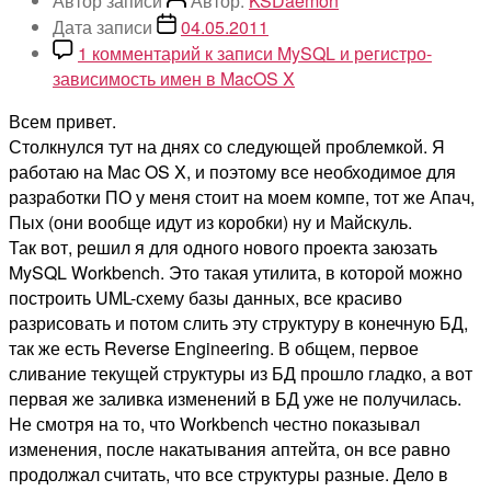
Автор записи
Автор:
KSDaemon
Дата записи
04.05.2011
1 комментарий
к записи MySQL и регистро-
зависимость имен в MacOS X
Всем привет.
Столкнулся тут на днях со следующей проблемкой. Я
работаю на Mac OS X, и поэтому все необходимое для
разработки ПО у меня стоит на моем компе, тот же Апач,
Пых (они вообще идут из коробки) ну и Майскуль.
Так вот, решил я для одного нового проекта заюзать
MySQL Workbench. Это такая утилита, в которой можно
построить UML-схему базы данных, все красиво
разрисовать и потом слить эту структуру в конечную БД,
так же есть Reverse Engineering. В общем, первое
сливание текущей структуры из БД прошло гладко, а вот
первая же заливка изменений в БД уже не получилась.
Не смотря на то, что Workbench честно показывал
изменения, после накатывания аптейта, он все равно
продолжал считать, что все структуры разные. Дело в