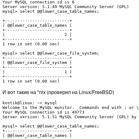
Your MySQL connection id is 6

Server version: 5.1.49 MySQL Community Server (GPL)

mysql> select @@lower_case_table_names;

+--------------------------+

| @@lower_case_table_names |

+--------------------------+

|                        2 |

+--------------------------+

1 row in set (0.00 sec)

mysql> select @@lower_case_file_system;

+--------------------------+

| @@lower_case_file_system |

+--------------------------+

|                        1 |

+--------------------------+

1 row in set (0.00 sec)
И вот такие на *nix (проверил на Linux/FreeBSD)
kostik@linux: ~> mysql

Welcome to the MySQL monitor.  Commands end with ; or \
Your MySQL connection id is 49773

Server version: 5.1.51 MySQL Community Server (GPL) by 
mysql> select @@lower_case_table_names;

+--------------------------+

| @@lower_case_table_names |
