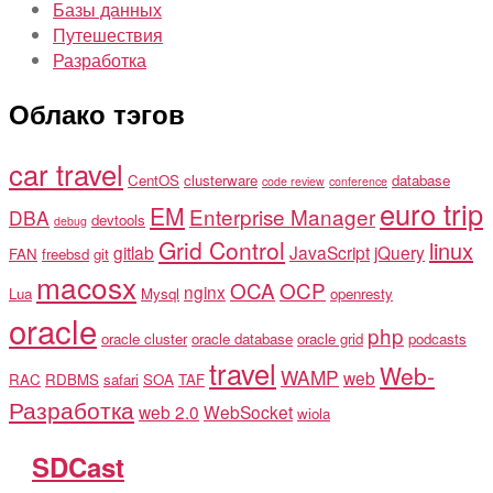
Базы данных
Путешествия
Разработка
Облако тэгов
car travel
CentOS
clusterware
database
code review
conference
euro trip
EM
Enterprise Manager
DBA
devtools
debug
Grid Control
linux
gitlab
JavaScript
jQuery
FAN
freebsd
git
macosx
OCA
OCP
nginx
Lua
Mysql
openresty
oracle
php
oracle cluster
oracle database
oracle grid
podcasts
travel
Web-
WAMP
web
RAC
RDBMS
safari
SOA
TAF
Разработка
web 2.0
WebSocket
wiola
SDCast