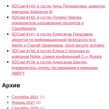
SDCast #143: в гостях Анна Петровичева, директор
компании Xperience AI
SDCast #142: в гостях Полина Чижова,
руководитель направления продуктов в
СберМаркете
SDCast #141: в гостях Александр Герасимов,
директор по информационной безопасности в
Awillix и Сергей Овчинников, cloud security architect
SDCast #140: в гостях Елена Степанова из
компании Nokia, спикер конференций C++ Russia
SDCast #139: в гостях Александр Шкитин,
руководитель группы тестирования в компании
ABBYY
Архив
Сентябрь 2021
(1)
Январь 2021
(2)
Сентябрь 2020
(1)