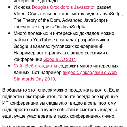
интересные доклады.
И снова
Douglas Crockford’s Javascript
, раздел
Video. Обязательное к просмотру видео: JavaScript,
The Theory of the Dom, Advanced JavaScript и
конечно же серия «On JavaScript».
Много полезных и интересных докладов можно
найти на YouTube’е в каналах разработчиков
Google и каналах гугловских конференций.
Например вот страничка с видео-сессиями с
конференции
Google I/O 2011
.
Сайт Веб-стандарты
содержит много интересных
данных. Вот например
видео с докладами с Web
Standards Day 2010
.
В общем-то этот список можно продолжать долго. Если
подвести некоторый итог, то почти всегда все крупные
ИТ конференции выкладывают видео в сеть, поэтому
надо просто быть в курсе событий и смотреть видео, а
еще лучше участвовать в таких конференциях лично.
Ну и напоследок небольшой список людей, так или иначе