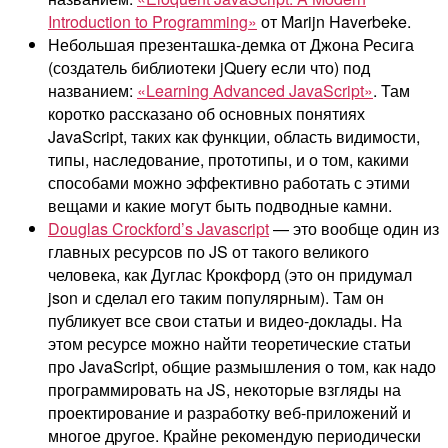
Introduction to Programming»
от Marijn Haverbeke.
Небольшая презенташка-демка от Джона Ресига
(создатель библиотеки jQuery если что) под
названием:
«Learning Advanced JavaScript»
. Там
коротко рассказано об основных понятиях
JavaScript, таких как функции, область видимости,
типы, наследование, прототипы, и о том, какими
способами можно эффективно работать с этими
вещами и какие могут быть подводные камни.
Douglas Crockford’s Javascript
— это вообще один из
главных ресурсов по JS от такого великого
человека, как Дуглас Крокфорд (это он придумал
json и сделал его таким популярным). Там он
публикует все свои статьи и видео-доклады. На
этом ресурсе можно найти теоретические статьи
про JavaScript, общие размышления о том, как надо
программировать на JS, некоторые взгляды на
проектирование и разработку веб-приложений и
многое другое. Крайне рекомендую периодически