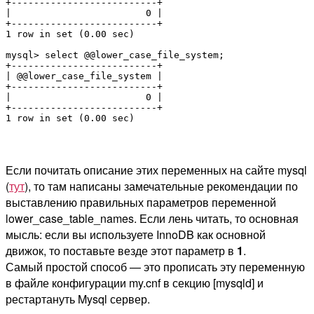
+--------------------------+

|                        0 |

+--------------------------+

1 row in set (0.00 sec)

mysql> select @@lower_case_file_system;

+--------------------------+

| @@lower_case_file_system |

+--------------------------+

|                        0 |

+--------------------------+

1 row in set (0.00 sec)
Если почитать описание этих переменных на сайте mysql
(
тут
), то там написаны замечательные рекомендации по
выставлению правильных параметров переменной
lower_case_table_names. Если лень читать, то основная
мысль: если вы используете InnoDB как основной
движок, то поставьте везде этот параметр в
1
.
Самый простой способ — это прописать эту переменную
в файле конфигурации my.cnf в секцию [mysqld] и
рестартануть Mysql сервер.