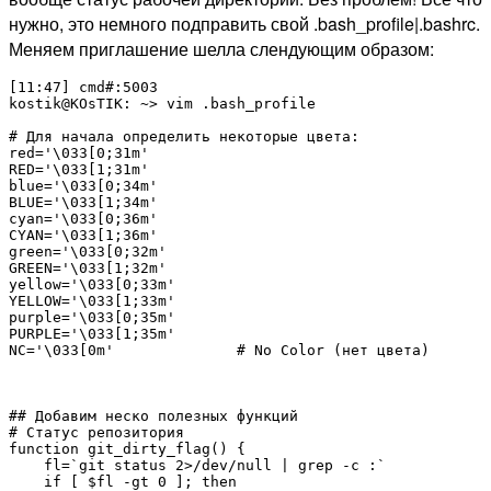
нужно, это немного подправить свой .bash_profile|.bashrc.
Меняем приглашение шелла слендующим образом:
[11:47] cmd#:5003

kostik@KOsTIK: ~> vim .bash_profile

# Для начала определить некоторые цвета:

red='\033[0;31m'

RED='\033[1;31m'

blue='\033[0;34m'

BLUE='\033[1;34m'

cyan='\033[0;36m'

CYAN='\033[1;36m'

green='\033[0;32m'

GREEN='\033[1;32m'

yellow='\033[0;33m'

YELLOW='\033[1;33m'

purple='\033[0;35m'

PURPLE='\033[1;35m'

NC='\033[0m'              # No Color (нет цвета)

## Добавим неско полезных функций

# Статус репозитория

function git_dirty_flag() {

    fl=`git status 2>/dev/null | grep -c :`

    if [ $fl -gt 0 ]; then
