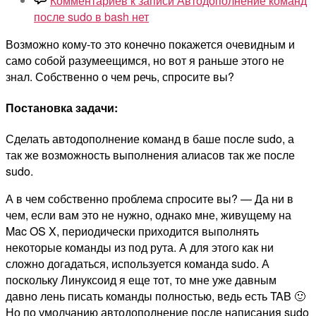
Комментариев
к записи Автодополнение команд
после sudo в bash
нет
Возможно кому-то это конечно покажется очевидным и
само собой разумеещимся, но вот я раньше этого не
знал. Собственно о чем речь, спросите вы?
Постановка задачи:
Сделать автодополнение команд в баше после sudo, а
так же возможность выполнения алиасов так же после
sudo.
А в чем собственно проблема спросите вы? — Да ни в
чем, если вам это не нужно, однако мне, живущему на
Mac OS X, периодически приходится выполнять
некоторые команды из под рута. А для этого как ни
сложно догадаться, используется команда sudo. А
поскольку Линуксоид я еще тот, то мне уже давным
давно лень писать команды полностью, ведь есть TAB 🙂
Но по умолчанию автодополнение после написания sudo