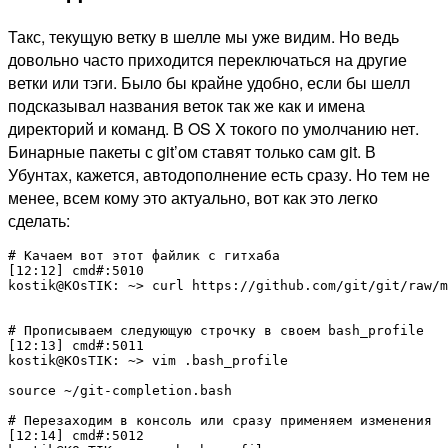
Такс, текущую ветку в шелле мы уже видим. Но ведь
довольно часто приходится переключаться на другие
ветки или тэги. Было бы крайне удобно, если бы шелл
подсказывал названия веток так же как и имена
директорий и команд. В OS X токого по умолчанию нет.
Бинарные пакеты с git’ом ставят только сам git. В
Убунтах, кажется, автодополнение есть сразу. Но тем не
менее, всем кому это актуально, вот как это легко
сделать:
# Качаем вот этот файлик с гитхаба

[12:12] cmd#:5010

kostik@KOsTIK: ~> curl https://github.com/git/git/raw/m
# Прописываем следующую строчку в своем bash_profile

[12:13] cmd#:5011

kostik@KOsTIK: ~> vim .bash_profile

source ~/git-completion.bash

# Перезаходим в консоль или сразу применяем изменения

[12:14] cmd#:5012
