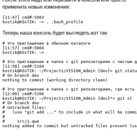
применить новые изменения:
[11:47] cmd#:5003

Теперь наша консоль будет выглядеть вот так:
# Это приглашение в обычном каталоге

[11:57] cmd#:5004

kostik@KOsTIK: ~> 

# Это приглашение в папке с git репозиторием с чистым д
[11:58] cmd#:5164

kostik@KOsTIK: ~/Projects/VISION_Admin {dev}> git statu
# On branch dev

nothing to commit (working directory clean)

# Это приглашение в папке с git репозиторием, где есть 
[12:00] cmd#:5166

kostik@KOsTIK: ~/Projects/VISION_Admin {dev}*> git st

# On branch dev

# Untracked files:

#   (use "git add 
..." to include in what will be commi
#

#     src/1.qwe

nothing added to commit but untracked files present (us