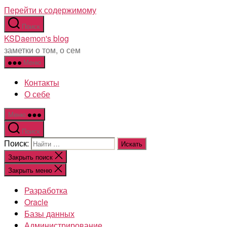
Перейти к содержимому
Поиск
KSDaemon's blog
заметки о том, о сем
Меню
Контакты
О себе
Меню
Поиск
Поиск:
Закрыть поиск
Закрыть меню
Разработка
Oracle
Базы данных
Администрирование