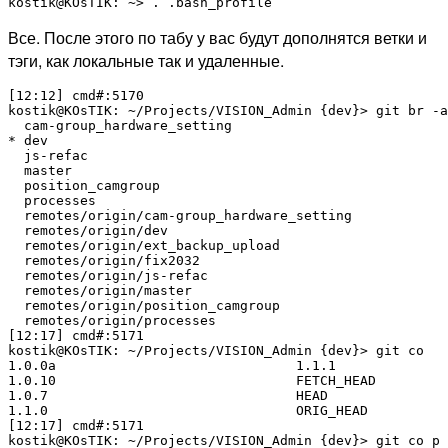
Все. После этого по табу у вас будут дополнятся ветки и
тэги, как локальные так и удаленные.
[12:12] cmd#:5170

kostik@KOsTIK: ~/Projects/VISION_Admin {dev}> git br -a

  cam-group_hardware_setting

* dev

  js-refac

  master

  position_camgroup

  processes

  remotes/origin/cam-group_hardware_setting

  remotes/origin/dev

  remotes/origin/ext_backup_upload

  remotes/origin/fix2032

  remotes/origin/js-refac

  remotes/origin/master

  remotes/origin/position_camgroup

  remotes/origin/processes

[12:17] cmd#:5171

kostik@KOsTIK: ~/Projects/VISION_Admin {dev}> git co

1.0.0a                              1.1.1              
1.0.10                              FETCH_HEAD         
1.0.7                               HEAD               
1.1.0                               ORIG_HEAD          
[12:17] cmd#:5171

kostik@KOsTIK: ~/Projects/VISION_Admin {dev}> git co p
