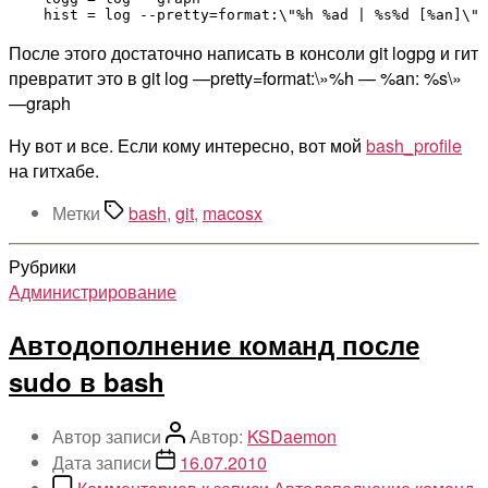
После этого достаточно написать в консоли git logpg и гит
превратит это в git log —pretty=format:\»%h — %an: %s\»
—graph
Ну вот и все. Если кому интересно, вот мой
bash_profile
на гитхабе.
Метки
bash
,
git
,
macosx
Рубрики
Администрирование
Автодополнение команд после
sudo в bash
Автор записи
Автор:
KSDaemon
Дата записи
16.07.2010