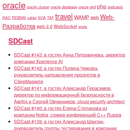
oracle
php
oracle cluster
oracle database
oracle grid
podcasts
travel
Web-
WAMP
web
RAC
RDBMS
safari
SOA
TAF
Разработка
web 2.0
WebSocket
wiola
SDCast
SDCast #143: в гостях Анна Петровичева, директор
компании Xperience AI
SDCast #142: в гостях Полина Чижова,
руководитель направления продуктов в
СберМаркете
SDCast #141: в гостях Александр Герасимов,
директор по информационной безопасности в
Awillix и Сергей Овчинников, cloud security architect
SDCast #140: в гостях Елена Степанова из
компании Nokia, спикер конференций C++ Russia
SDCast #139: в гостях Александр Шкитин,
руководитель группы тестирования в компании