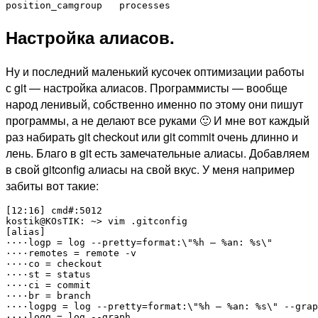
Настройка алиасов.
Ну и последний маленький кусочек оптимизации работы
с git — настройка алиасов. Программисты — вообще
народ ленивый, собственно именно по этому они пишут
программы, а не делают все руками 🙂 И мне вот каждый
раз набирать git checkout или git commit очень длинно и
лень. Благо в git есть замечательные алиасы. Добавляем
в свой gitconfig алиасы на свой вкус. У меня например
забиты вот такие:
[12:16] cmd#:5012

kostik@KOsTIK: ~> vim .gitconfig 

[alias]

····logp = log --pretty=format:\"%h — %an: %s\"

····remotes = remote -v

····co = checkout

····st = status

····ci = commit

····br = branch

····logpg = log --pretty=format:\"%h — %an: %s\" --grap
····logg = log --graph
