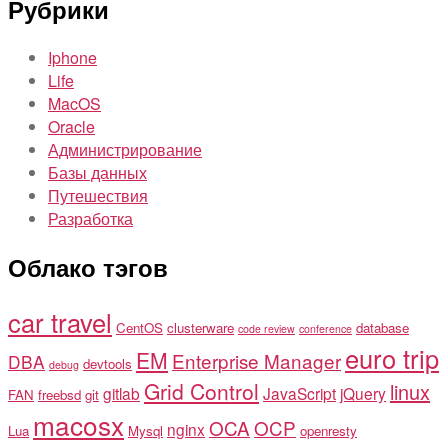
Рубрики
Iphone
Life
MacOS
Oracle
Администрирование
Базы данных
Путешествия
Разработка
Облако тэгов
car travel
CentOS
clusterware
database
code review
conference
euro trip
EM
Enterprise Manager
DBA
devtools
debug
Grid Control
linux
gitlab
JavaScript
jQuery
FAN
freebsd
git
macosx
OCA
OCP
nginx
Lua
Mysql
openresty