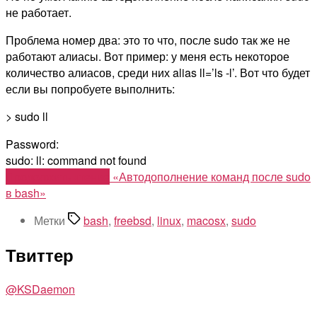
не работает.
Проблема номер два: это то что, после sudo так же не
работают алиасы. Вот пример: у меня есть некоторое
количество алиасов, среди них alias ll=’ls -l’. Вот что будет
если вы попробуете выполнить:
> sudo ll
Password:
sudo: ll: command not found
Продолжить чтение
«Автодополнение команд после sudo
в bash»
Метки
bash
,
freebsd
,
linux
,
macosx
,
sudo
Твиттер
@KSDaemon