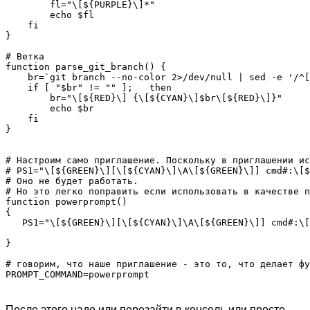
        fl="\[${PURPLE}\]*"

        echo $fl

    fi

}

# Ветка

function parse_git_branch() {

    br=`git branch --no-color 2>/dev/null | sed -e '/^[
    if [ "$br" != "" ];   then

        br="\[${RED}\] {\[${CYAN}\]$br\[${RED}\]}"

        echo $br

    fi

}

# Настроим само приглашение. Поскольку в приглашении ис
# PS1="\[${GREEN}\][\[${CYAN}\]\A\[${GREEN}\]] cmd#:\[$
# Оно не будет работать.

# Но это легко поправить если использовать в качестве п
function powerprompt()

{

   PS1="\[${GREEN}\][\[${CYAN}\]\A\[${GREEN}\]] cmd#:\[
}

# говорим, что наше приглашение - это то, что делает фу
PROMPT_COMMAND=powerprompt

После этого надо или перезайти в консоль или просто