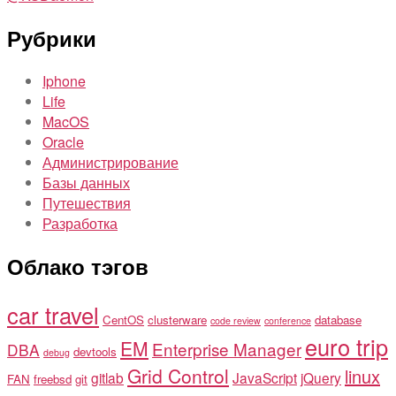
Рубрики
Iphone
Life
MacOS
Oracle
Администрирование
Базы данных
Путешествия
Разработка
Облако тэгов
car travel
CentOS
clusterware
database
code review
conference
euro trip
EM
Enterprise Manager
DBA
devtools
debug
Grid Control
linux
gitlab
JavaScript
jQuery
FAN
freebsd
git