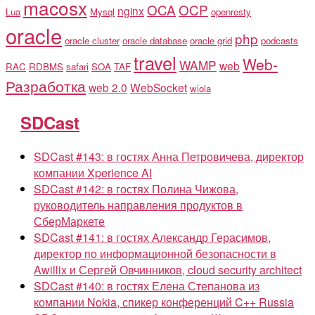
macosx
OCA
OCP
nginx
Lua
Mysql
openresty
oracle
php
oracle cluster
oracle database
oracle grid
podcasts
travel
Web-
WAMP
web
RAC
RDBMS
safari
SOA
TAF
Разработка
web 2.0
WebSocket
wiola
SDCast
SDCast #143: в гостях Анна Петровичева, директор
компании Xperience AI
SDCast #142: в гостях Полина Чижова,
руководитель направления продуктов в
СберМаркете
SDCast #141: в гостях Александр Герасимов,
директор по информационной безопасности в
Awillix и Сергей Овчинников, cloud security architect
SDCast #140: в гостях Елена Степанова из
компании Nokia, спикер конференций C++ Russia