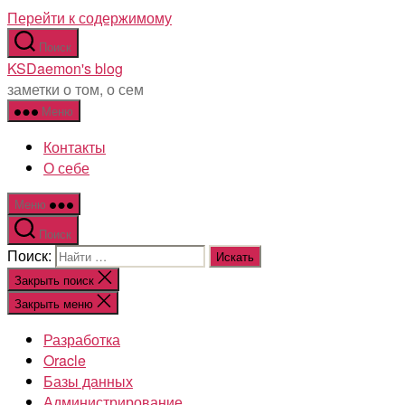
Перейти к содержимому
Поиск
KSDaemon's blog
заметки о том, о сем
Меню
Контакты
О себе
Меню
Поиск
Поиск:
Закрыть поиск
Закрыть меню
Разработка
Oracle
Базы данных
Администрирование