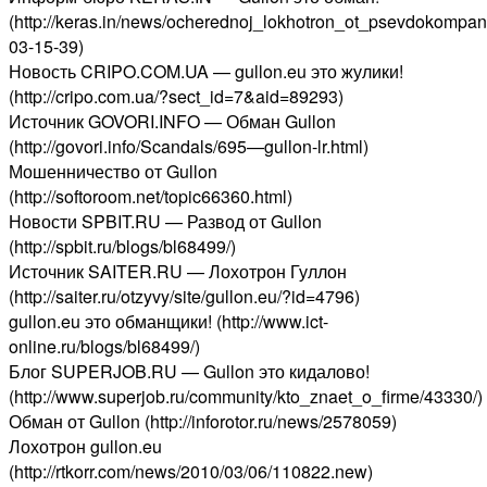
(http://keras.in/news/ocherednoj_lokhotron_ot_psevdokompan
03-15-39)
Новость CRIPO.COM.UA — gullon.eu это жулики!
(http://cripo.com.ua/?sect_id=7&aid=89293)
Источник GOVORI.INFO — Обман Gullon
(http://govori.info/Scandals/695—gullon-lr.html)
Мошенничество от Gullon
(http://softoroom.net/topic66360.html)
Новости SPBIT.RU — Развод от Gullon
(http://spbit.ru/blogs/bl68499/)
Источник SAITER.RU — Лохотрон Гуллон
(http://saiter.ru/otzyvy/site/gullon.eu/?id=4796)
gullon.eu это обманщики! (http://www.ict-
online.ru/blogs/bl68499/)
Блог SUPERJOB.RU — Gullon это кидалово!
(http://www.superjob.ru/community/kto_znaet_o_firme/43330/)
Обман от Gullon (http://inforotor.ru/news/2578059)
Лохотрон gullon.eu
(http://rtkorr.com/news/2010/03/06/110822.new)