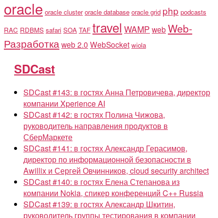
oracle
php
oracle cluster
oracle database
oracle grid
podcasts
travel
Web-
WAMP
web
RAC
RDBMS
safari
SOA
TAF
Разработка
web 2.0
WebSocket
wiola
SDCast
SDCast #143: в гостях Анна Петровичева, директор
компании Xperience AI
SDCast #142: в гостях Полина Чижова,
руководитель направления продуктов в
СберМаркете
SDCast #141: в гостях Александр Герасимов,
директор по информационной безопасности в
Awillix и Сергей Овчинников, cloud security architect
SDCast #140: в гостях Елена Степанова из
компании Nokia, спикер конференций C++ Russia
SDCast #139: в гостях Александр Шкитин,
руководитель группы тестирования в компании