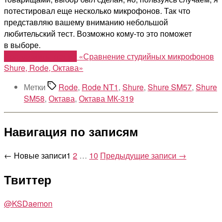
потестировал еще несколько микрофонов. Так что
представляю вашему вниманию небольшой
любительский тест. Возможно кому-то это поможет
в выборе.
Продолжить чтение
«Сравнение студийных микрофонов
Shure, Rode, Октава»
Метки
Rode
,
Rode NT1
,
Shure
,
Shure SM57
,
Shure
SM58
,
Октава
,
Октава МК-319
Навигация по записям
←
Новые
записи
1
2
…
10
Предыдущие
записи
→
Твиттер
@KSDaemon