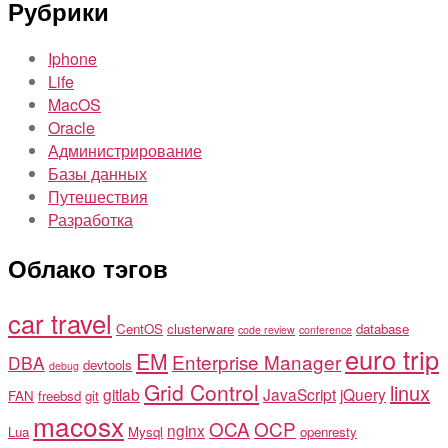
Рубрики
Iphone
Life
MacOS
Oracle
Администрирование
Базы данных
Путешествия
Разработка
Облако тэгов
car travel
CentOS
clusterware
database
code review
conference
euro trip
EM
Enterprise Manager
DBA
devtools
debug
Grid Control
linux
gitlab
JavaScript
jQuery
FAN
freebsd
git
macosx
OCA
OCP
nginx
Lua
Mysql
openresty