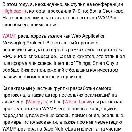
В этом году, я, неожиданно, выступил на конференции
Highload++
, которая проходила 7−8 ноября в Сколково.
На конференции я рассказал про протокол WAMP и
способы его применения.
WAMP
расшифровывается как Web Application
Messaging Protocol. Это открытый протокол,
реализующий два паттерна в рамках одного протокола:
RPC и Publish/Subscribe. Как мне кажется, это отличная
платформа для сферы Internet of Things, Smart City и
вообще бизнес-приложений с большим количеством
различных компонентов и сервисов.
Как активный участник группы разработки самого
протокола, а также автор нескольких реализаций на
JavaScript (
Wampy.js
) и Lua (
Wiola
,
Loowy
), я рассказал
про сам протокол WAMP, его основные концепции и
парадигмы, возможные сферы применения, реальные
примеры использования, а также про имплементацию
WAMP-роутера на базе Nginx/Lua и клиента на чистом