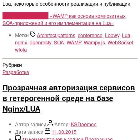
Lua, некоторые особенности реализации и публикации.
Продолжить чтение
«WAMP как основа композитных
SOA-приложений и его имплементация на Lua»
Метки
Architect patterns
,
conference
,
Loowy
,
Lua
,
nginx
,
openresty
,
SOA
,
WAMP
,
Wampy.js
,
WebSocket
,
wiola
Рубрики
Разработка
Прозрачная авторизация сервисов
в гетерогенной среде на базе
Nginx/LUA
Автор записи
Автор:
KSDaemon
Дата записи
11.03.2015
10 комментариев
к записи Прозрачная