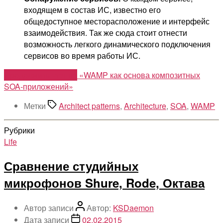
входящем в состав ИС, известно его
общедоступное месторасположение и интерфейс
взаимодействия. Так же сюда стоит отнести
возможность легкого динамического подключения
сервисов во время работы ИС.
Продолжить чтение
«WAMP как основа композитных
SOA-приложений»
Метки
Architect patterns
,
Architecture
,
SOA
,
WAMP
Рубрики
Life
Сравнение студийных
микрофонов Shure, Rode, Октава
Автор записи
Автор:
KSDaemon
Дата записи
02.02.2015