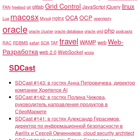
Grid Control
linux
gitlab
JavaScript
jQuery
FAN
freebsd
git
macosx
OCA
OCP
nginx
Lua
Mysql
openresty
oracle
php
oracle cluster
oracle database
oracle grid
podcasts
travel
Web-
WAMP
web
RAC
RDBMS
safari
SOA
TAF
Разработка
web 2.0
WebSocket
wiola
SDCast
SDCast #143: в гостях Анна Петровичева, директор
компании Xperience AI
SDCast #142: в гостях Полина Чижова,
руководитель направления продуктов в
СберМаркете
SDCast #141: в гостях Александр Герасимов,
директор по информационной безопасности в
Awillix и Сергей Овчинников, cloud security architect