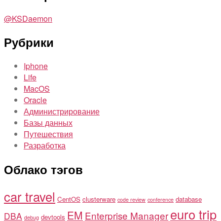
@KSDaemon
Рубрики
Iphone
Life
MacOS
Oracle
Администрирование
Базы данных
Путешествия
Разработка
Облако тэгов
car travel
CentOS
clusterware
database
code review
conference
euro trip
EM
Enterprise Manager
DBA
devtools
debug