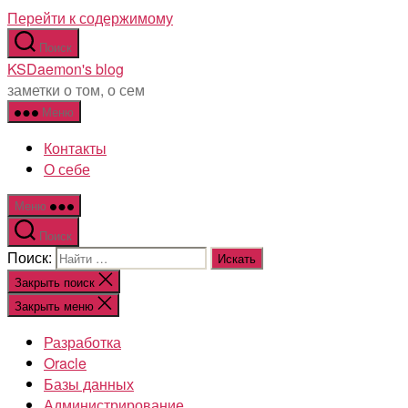
Перейти к содержимому
Поиск
KSDaemon's blog
заметки о том, о сем
Меню
Контакты
О себе
Меню
Поиск
Поиск:
Закрыть поиск
Закрыть меню
Разработка
Oracle
Базы данных
Администрирование