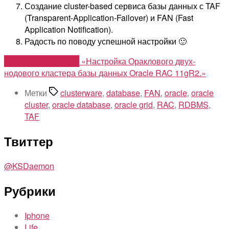
Создание cluster-based сервиса базы данных с TAF
(Transparent-Application-Failover) и FAN (Fast
Application Notification).
Радость по поводу успешной настройки 🙂
Продолжить чтение
«Настройка Ораклового двух-
нодового кластера базы данных Oracle RAC 11gR2.»
Метки
clusterware
,
database
,
FAN
,
oracle
,
oracle
cluster
,
oracle database
,
oracle grid
,
RAC
,
RDBMS
,
TAF
Твиттер
@KSDaemon
Рубрики
Iphone
Life