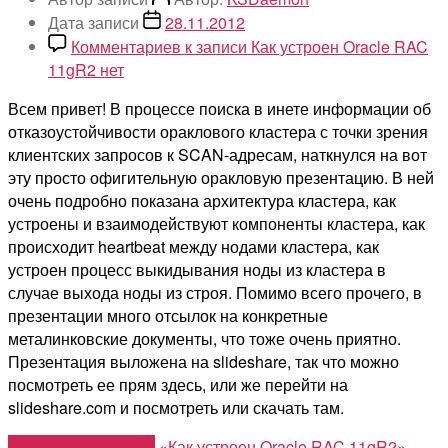
Дата записи
28.11.2012
Комментариев
к записи Как устроен Oracle RAC
11gR2
нет
Всем привет! В процессе поиска в инете информации об
отказоустойчивости ораклового кластера с точки зрения
клиентских запросов к SCAN-адресам, наткнулся на вот
эту просто офигительную оракловую презентацию. В ней
очень подробно показана архитектура кластера, как
устроены и взаимодействуют компоненты кластера, как
происходит heartbeat между нодами кластера, как
устроен процесс выкидывания ноды из кластера в
случае выхода ноды из строя. Помимо всего прочего, в
презентации много отсылок на конкретные
металинковские документы, что тоже очень приятно.
Презентация выложена на slideshare, так что можно
посмотреть ее прям здесь, или же перейти на
slideshare.com и посмотреть или скачать там.
Продолжить чтение
«Как устроен Oracle RAC 11gR2»