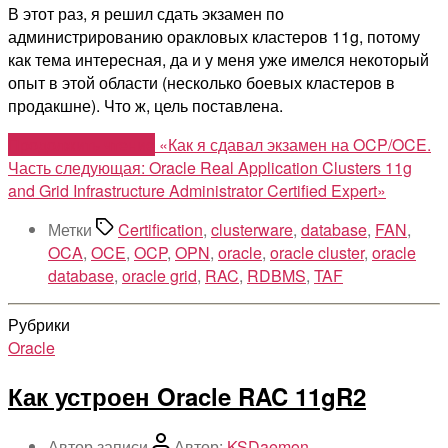
В этот раз, я решил сдать экзамен по
администрированию оракловых кластеров 11g, потому
как тема интересная, да и у меня уже имелся некоторый
опыт в этой области (несколько боевых кластеров в
продакшне). Что ж, цель поставлена.
Продолжить чтение
«Как я сдавал экзамен на OCP/OCE.
Часть следующая: Oracle Real Application Clusters 11g
and Grid Infrastructure Administrator Certified Expert»
Метки
Certification
,
clusterware
,
database
,
FAN
,
OCA
,
OCE
,
OCP
,
OPN
,
oracle
,
oracle cluster
,
oracle
database
,
oracle grid
,
RAC
,
RDBMS
,
TAF
Рубрики
Oracle
Как устроен Oracle RAC 11gR2
Автор записи
Автор:
KSDaemon