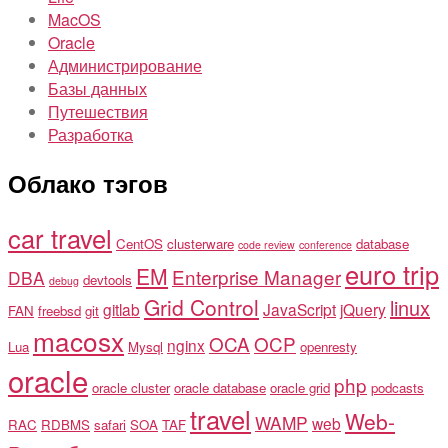
MacOS
Oracle
Администрирование
Базы данных
Путешествия
Разработка
Облако тэгов
car travel
CentOS
clusterware
database
code review
conference
euro trip
EM
Enterprise Manager
DBA
devtools
debug
Grid Control
linux
gitlab
JavaScript
jQuery
FAN
freebsd
git
macosx
OCA
OCP
nginx
Lua
Mysql
openresty
oracle
php
oracle cluster
oracle database
oracle grid
podcasts
travel
Web-
WAMP
web
RAC
RDBMS
safari
SOA
TAF