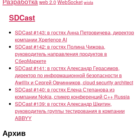
Разработка
web 2.0
WebSocket
wiola
SDCast
SDCast #143: в гостях Анна Петровичева, директор
компании Xperience AI
SDCast #142: в гостях Полина Чижова,
руководитель направления продуктов в
СберМаркете
SDCast #141: в гостях Александр Герасимов,
директор по информационной безопасности в
Awillix и Сергей Овчинников, cloud security architect
SDCast #140: в гостях Елена Степанова из
компании Nokia, спикер конференций C++ Russia
SDCast #139: в гостях Александр Шкитин,
руководитель группы тестирования в компании
ABBYY
Архив