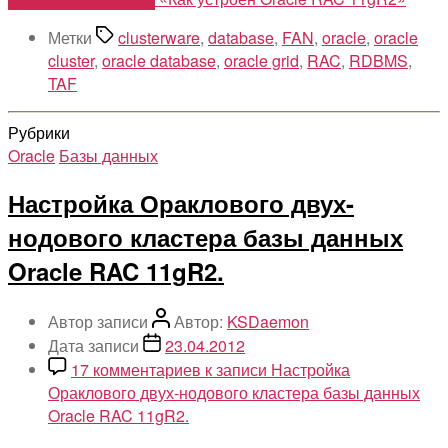
Метки
clusterware
,
database
,
FAN
,
oracle
,
oracle
cluster
,
oracle database
,
oracle grid
,
RAC
,
RDBMS
,
TAF
Рубрики
Oracle
Базы данных
Настройка Ораклового двух-
нодового кластера базы данных
Oracle RAC 11gR2.
Автор записи
Автор:
KSDaemon
Дата записи
23.04.2012
17 комментариев
к записи Настройка
Ораклового двух-нодового кластера базы данных
Oracle RAC 11gR2.