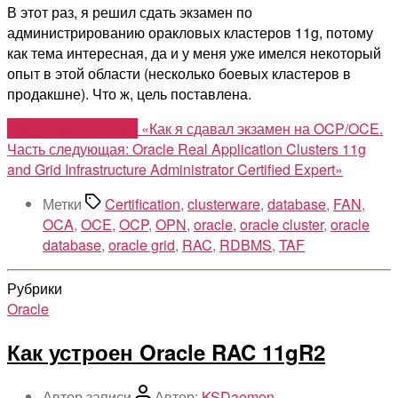
В этот раз, я решил сдать экзамен по
администрированию оракловых кластеров 11g, потому
как тема интересная, да и у меня уже имелся некоторый
опыт в этой области (несколько боевых кластеров в
продакшне). Что ж, цель поставлена.
Продолжить чтение
«Как я сдавал экзамен на OCP/OCE.
Часть следующая: Oracle Real Application Clusters 11g
and Grid Infrastructure Administrator Certified Expert»
Метки
Certification
,
clusterware
,
database
,
FAN
,
OCA
,
OCE
,
OCP
,
OPN
,
oracle
,
oracle cluster
,
oracle
database
,
oracle grid
,
RAC
,
RDBMS
,
TAF
Рубрики
Oracle
Как устроен Oracle RAC 11gR2
Автор записи
Автор:
KSDaemon