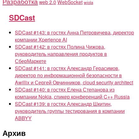
Разработка
web 2.0
WebSocket
wiola
SDCast
SDCast #143: в гостях Анна Петровичева, директор
компании Xperience AI
SDCast #142: в гостях Полина Чижова,
руководитель направления продуктов в
СберМаркете
SDCast #141: в гостях Александр Герасимов,
директор по информационной безопасности в
Awillix и Сергей Овчинников, cloud security architect
SDCast #140: в гостях Елена Степанова из
компании Nokia, спикер конференций C++ Russia
SDCast #139: в гостях Александр Шкитин,
руководитель группы тестирования в компании
ABBYY
Архив