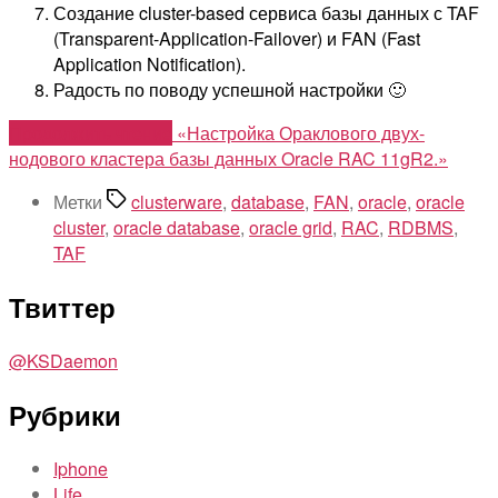
Создание cluster-based сервиса базы данных с TAF
(Transparent-Application-Failover) и FAN (Fast
Application Notification).
Радость по поводу успешной настройки 🙂
Продолжить чтение
«Настройка Ораклового двух-
нодового кластера базы данных Oracle RAC 11gR2.»
Метки
clusterware
,
database
,
FAN
,
oracle
,
oracle
cluster
,
oracle database
,
oracle grid
,
RAC
,
RDBMS
,
TAF
Твиттер
@KSDaemon
Рубрики
Iphone
Life