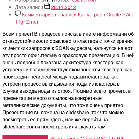
Дата записи
28.11.2012
Комментариев
к записи Как устроен Oracle RAC
11gR2
нет
Всем привет! В процессе поиска в инете информации об
отказоустойчивости ораклового кластера с точки зрения
клиентских запросов к SCAN-адресам, наткнулся на вот
эту просто офигительную оракловую презентацию. В ней
очень подробно показана архитектура кластера, как
устроены и взаимодействуют компоненты кластера, как
происходит heartbeat между нодами кластера, как
устроен процесс выкидывания ноды из кластера в
случае выхода ноды из строя. Помимо всего прочего, в
презентации много отсылок на конкретные
металинковские документы, что тоже очень приятно.
Презентация выложена на slideshare, так что можно
посмотреть ее прям здесь, или же перейти на
slideshare.com и посмотреть или скачать там.
Продолжить чтение
«Как устроен Oracle RAC 11gR2»