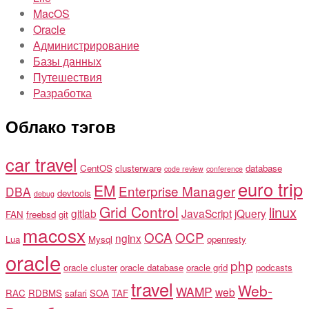
MacOS
Oracle
Администрирование
Базы данных
Путешествия
Разработка
Облако тэгов
car travel
CentOS
clusterware
database
code review
conference
euro trip
EM
Enterprise Manager
DBA
devtools
debug
Grid Control
linux
gitlab
JavaScript
jQuery
FAN
freebsd
git
macosx
OCA
OCP
nginx
Lua
Mysql
openresty
oracle
php
oracle cluster
oracle database
oracle grid
podcasts
travel
Web-
WAMP
web
RAC
RDBMS
safari
SOA
TAF