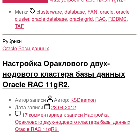
Метки
clusterware
,
database
,
FAN
,
oracle
,
oracle
cluster
,
oracle database
,
oracle grid
,
RAC
,
RDBMS
,
TAF
Рубрики
Oracle
Базы данных
Настройка Ораклового двух-
нодового кластера базы данных
Oracle RAC 11gR2.
Автор записи
Автор:
KSDaemon
Дата записи
23.04.2012
17 комментариев
к записи Настройка
Ораклового двух-нодового кластера базы данных
Oracle RAC 11gR2.