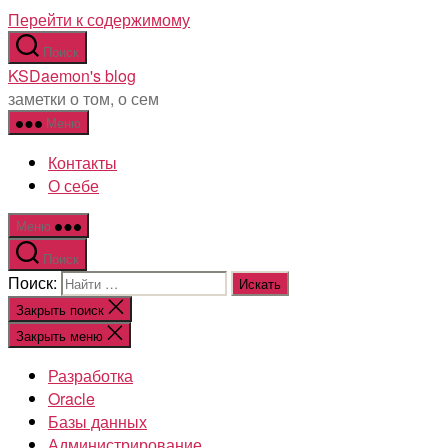
Перейти к содержимому
Поиск
KSDaemon's blog
заметки о том, о сем
Меню
Контакты
О себе
Меню
Поиск
Поиск:
Закрыть поиск
Закрыть меню
Разработка
Oracle
Базы данных
Администрирование