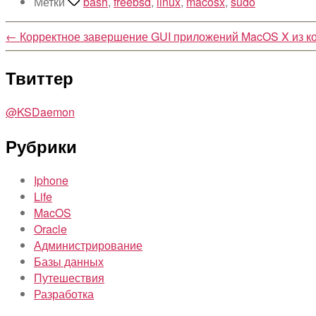
Метки
bash
,
freebsd
,
linux
,
macosx
,
sudo
←
Корректное завершение GUI приложений MacOS X из к
Твиттер
@KSDaemon
Рубрики
Iphone
Life
MacOS
Oracle
Администрирование
Базы данных
Путешествия
Разработка