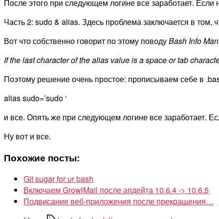
После этого при следующем логине все заработает. Если не
Часть 2: sudo & alias. Здесь проблема заключается в том,
Вот что собственно говорит по этому поводу
Bash Info Man
If the last character of the alias value is a space or tab chara
Поэтому решение очень простое: прописываем себе в .bash
alias sudo=’sudo ‘
и все. Опять же при следующем логине все заработает. Есл
Ну вот и все.
Похожие посты:
Git sugar for ur bash
Включаем GrowlMail после апдейта 10.6.4 -> 10.6.5
Подвисание веб-приложения после прекращения…