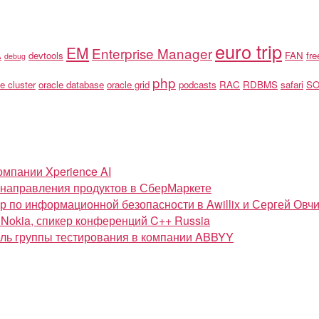
euro trip
EM
Enterprise Manager
A
devtools
FAN
fr
debug
php
e cluster
oracle database
oracle grid
podcasts
RAC
RDBMS
safari
S
омпании Xperience AI
ь направления продуктов в СберМаркете
 по информационной безопасности в Awillix и Сергей Овчинни
 Nokia, спикер конференций C++ Russia
тель группы тестирования в компании ABBYY