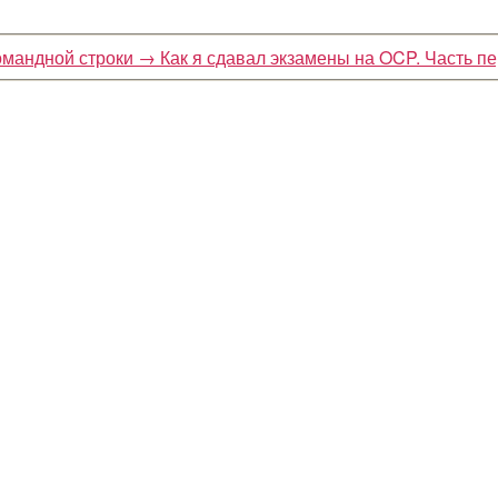
омандной строки
→
Как я сдавал экзамены на OCP. Часть п