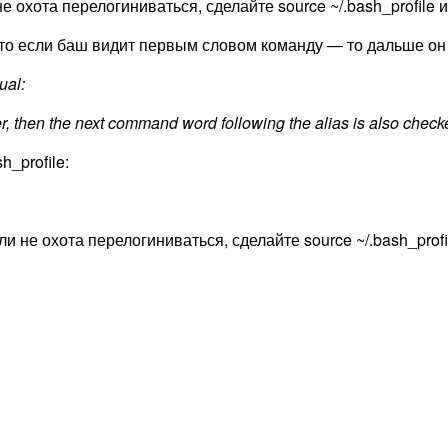
 охота перелогиниваться, сделайте source ~/.bash_profile и
 что если баш видит первым словом команду — то дальше он 
ual:
cter, then the next command word following the alias is also check
_profile:
и не охота перелогиниваться, сделайте source ~/.bash_profil