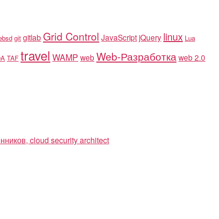
Grid Control
linux
gitlab
JavaScript
jQuery
eebsd
git
Lua
travel
Web-Разработка
WAMP
web
web 2.0
OA
TAF
ков, cloud security architect