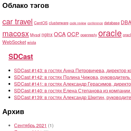
Облако тэгов
car travel
DB
CentOS
clusterware
database
code review
conference
oracle
macosx
OCA
OCP
nginx
Mysql
openresty
oracl
WebSocket
wiola
SDCast
SDCast #143: в гостях Анна Петровичева, директор к
SDCast #142: в гостях Полина Чижова, руководител
SDCast #141: в гостях Александр Герасимов, директор
SDCast #140: в гостях Елена Степанова из компании
SDCast #139: в гостях Александр Шкитин, руководи
Архив
Сентябрь 2021
(1)