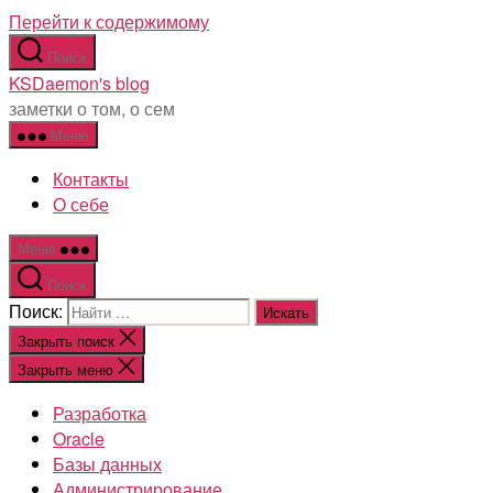
Перейти к содержимому
Поиск
KSDaemon's blog
заметки о том, о сем
Меню
Контакты
О себе
Меню
Поиск
Поиск:
Закрыть поиск
Закрыть меню
Разработка
Oracle
Базы данных
Администрирование