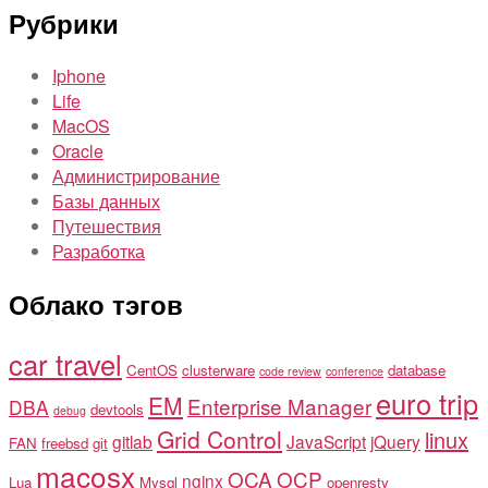
Рубрики
Iphone
Life
MacOS
Oracle
Администрирование
Базы данных
Путешествия
Разработка
Облако тэгов
car travel
CentOS
clusterware
database
code review
conference
euro trip
EM
Enterprise Manager
DBA
devtools
debug
Grid Control
linux
gitlab
JavaScript
jQuery
FAN
freebsd
git
macosx
OCA
OCP
nginx
Lua
Mysql
openresty