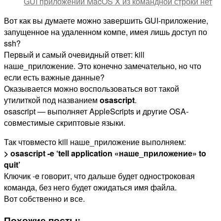
GUI приложений MacOS X из командной строки
нет
Вот как вы думаете можно завершить GUI-приложение,
запущенное на удаленном компе, имея лишь доступ по
ssh?
Первый и самый очевидный ответ: kill
наше_приложение. Это конечно замечательно, но что
если есть важные данные?
Оказывается можно воспользоваться вот такой
утилиткой под названием
osascript
.
osascript — выполняет AppleScripts и другие OSA-
совместимые скриптовые языки.
Так чтовместо kill наше_приложение выполняем:
> osascript -e ‘tell application «наше_приложение» to
quit’
Ключик -e говорит, что дальше будет одностроковая
команда, без него будет ожидаться имя файла.
Вот собственно и все.
Похожие посты: