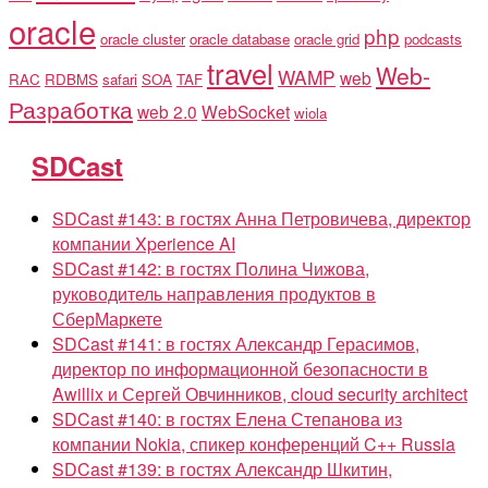
oracle
php
oracle cluster
oracle database
oracle grid
podcasts
travel
Web-
WAMP
web
RAC
RDBMS
safari
SOA
TAF
Разработка
web 2.0
WebSocket
wiola
SDCast
SDCast #143: в гостях Анна Петровичева, директор
компании Xperience AI
SDCast #142: в гостях Полина Чижова,
руководитель направления продуктов в
СберМаркете
SDCast #141: в гостях Александр Герасимов,
директор по информационной безопасности в
Awillix и Сергей Овчинников, cloud security architect
SDCast #140: в гостях Елена Степанова из
компании Nokia, спикер конференций C++ Russia
SDCast #139: в гостях Александр Шкитин,