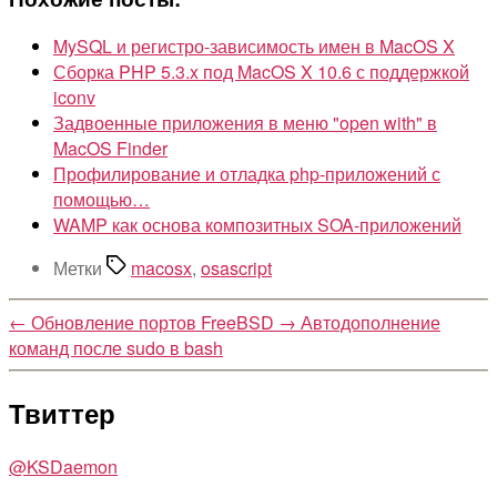
MySQL и регистро-зависимость имен в MacOS X
Сборка PHP 5.3.x под MacOS X 10.6 с поддержкой
iconv
Задвоенные приложения в меню "open with" в
MacOS Finder
Профилирование и отладка php-приложений с
помощью…
WAMP как основа композитных SOA-приложений
Метки
macosx
,
osascript
←
Обновление портов FreeBSD
→
Автодополнение
команд после sudo в bash
Твиттер
@KSDaemon