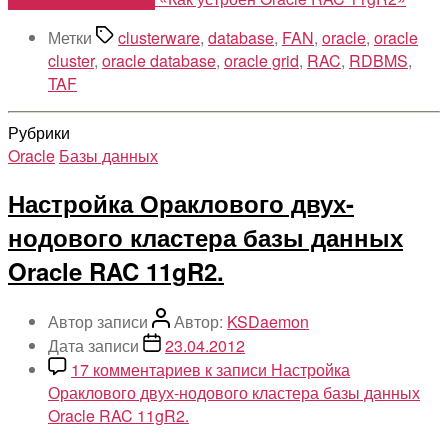
Метки
clusterware
,
database
,
FAN
,
oracle
,
oracle
cluster
,
oracle database
,
oracle grid
,
RAC
,
RDBMS
,
TAF
Рубрики
Oracle
Базы данных
Настройка Ораклового двух-
нодового кластера базы данных
Oracle RAC 11gR2.
Автор записи
Автор:
KSDaemon
Дата записи
23.04.2012
17 комментариев
к записи Настройка
Ораклового двух-нодового кластера базы данных
Oracle RAC 11gR2.