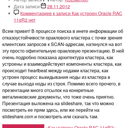
Дата записи
28.11.2012
Комментариев
к записи Как устроен Oracle RAC
11gR2
нет
Всем привет! В процессе поиска в инете информации об
отказоустойчивости ораклового кластера с точки зрения
клиентских запросов к SCAN-адресам, наткнулся на вот
эту просто офигительную оракловую презентацию. В ней
очень подробно показана архитектура кластера, как
устроены и взаимодействуют компоненты кластера, как
происходит heartbeat между нодами кластера, как
устроен процесс выкидывания ноды из кластера в
случае выхода ноды из строя. Помимо всего прочего, в
презентации много отсылок на конкретные
металинковские документы, что тоже очень приятно.
Презентация выложена на slideshare, так что можно
посмотреть ее прям здесь, или же перейти на
slideshare.com и посмотреть или скачать там.
Продолжить чтение
«Как устроен Oracle RAC 11gR2»