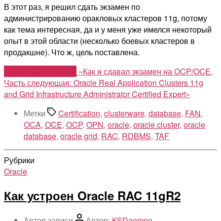
В этот раз, я решил сдать экзамен по
администрированию оракловых кластеров 11g, потому
как тема интересная, да и у меня уже имелся некоторый
опыт в этой области (несколько боевых кластеров в
продакшне). Что ж, цель поставлена.
Продолжить чтение
«Как я сдавал экзамен на OCP/OCE.
Часть следующая: Oracle Real Application Clusters 11g
and Grid Infrastructure Administrator Certified Expert»
Метки
Certification
,
clusterware
,
database
,
FAN
,
OCA
,
OCE
,
OCP
,
OPN
,
oracle
,
oracle cluster
,
oracle
database
,
oracle grid
,
RAC
,
RDBMS
,
TAF
Рубрики
Oracle
Как устроен Oracle RAC 11gR2
Автор записи
Автор:
KSDaemon