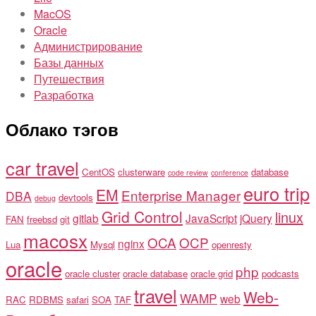
MacOS
Oracle
Администрирование
Базы данных
Путешествия
Разработка
Облако тэгов
car travel
CentOS
clusterware
database
code review
conference
euro trip
EM
Enterprise Manager
DBA
devtools
debug
Grid Control
linux
gitlab
JavaScript
jQuery
FAN
freebsd
git
macosx
OCA
OCP
nginx
Lua
Mysql
openresty
oracle
php
oracle cluster
oracle database
oracle grid
podcasts
travel
Web-
WAMP
web
RAC
RDBMS
safari
SOA
TAF