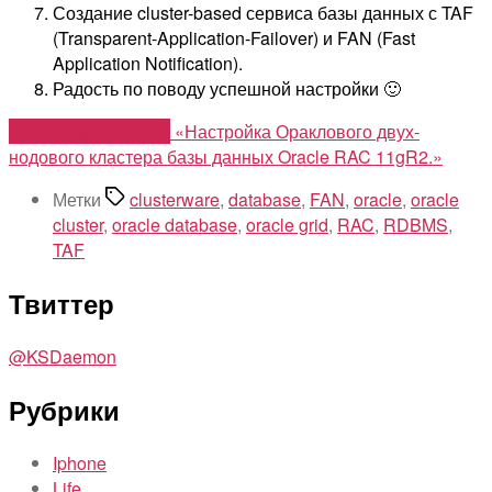
Создание cluster-based сервиса базы данных с TAF
(Transparent-Application-Failover) и FAN (Fast
Application Notification).
Радость по поводу успешной настройки 🙂
Продолжить чтение
«Настройка Ораклового двух-
нодового кластера базы данных Oracle RAC 11gR2.»
Метки
clusterware
,
database
,
FAN
,
oracle
,
oracle
cluster
,
oracle database
,
oracle grid
,
RAC
,
RDBMS
,
TAF
Твиттер
@KSDaemon
Рубрики
Iphone
Life