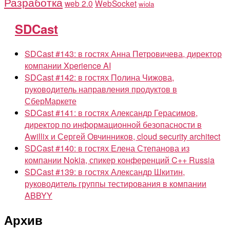
Разработка
web 2.0
WebSocket
wiola
SDCast
SDCast #143: в гостях Анна Петровичева, директор
компании Xperience AI
SDCast #142: в гостях Полина Чижова,
руководитель направления продуктов в
СберМаркете
SDCast #141: в гостях Александр Герасимов,
директор по информационной безопасности в
Awillix и Сергей Овчинников, cloud security architect
SDCast #140: в гостях Елена Степанова из
компании Nokia, спикер конференций C++ Russia
SDCast #139: в гостях Александр Шкитин,
руководитель группы тестирования в компании
ABBYY
Архив