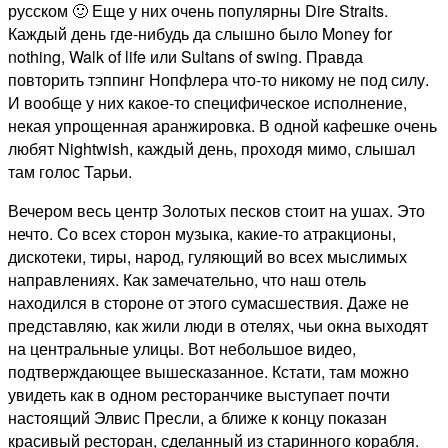
русском 🙂 Еще у них очень популярны Dire Straits.
Каждый день где-нибудь да слышно было Money for
nothing, Walk of life или Sultans of swing. Правда
повторить тэппинг Нопфлера что-то никому не под силу.
И вообще у них какое-то специфическое исполнение,
некая упрощенная аранжировка. В одной кафешке очень
любят Nightwish, каждый день, проходя мимо, слышал
там голос Тарьи.
Вечером весь центр Золотых песков стоит на ушах. Это
нечто. Со всех сторон музыка, какие-то атракционы,
дискотеки, тиры, народ, гуляющий во всех мыслимых
направлениях. Как замечательно, что наш отель
находился в стороне от этого сумасшествия. Даже не
представляю, как жили люди в отелях, чьи окна выходят
на центральные улицы. Вот небольшое видео,
подтверждающее вышесказанное. Кстати, там можно
увидеть как в одном ресторанчике выступает почти
настоящий Элвис Пресли, а ближе к концу показан
красивый ресторан, сделанный из старинного корабля.