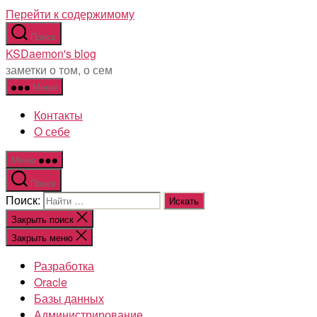
Перейти к содержимому
Поиск
KSDaemon's blog
заметки о том, о сем
Меню
Контакты
О себе
Меню
Поиск
Поиск:
Закрыть поиск
Закрыть меню
Разработка
Oracle
Базы данных
Администрирование