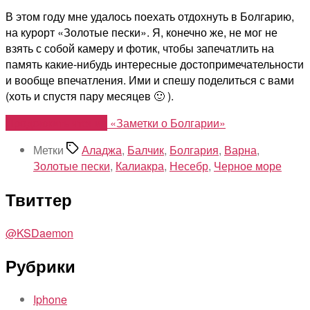
В этом году мне удалось поехать отдохнуть в Болгарию,
на курорт «Золотые пески». Я, конечно же, не мог не
взять с собой камеру и фотик, чтобы запечатлить на
память какие-нибудь интересные достопримечательности
и вообще впечатления. Ими и спешу поделиться с вами
(хоть и спустя пару месяцев 🙂 ).
Продолжить чтение
«Заметки о Болгарии»
Метки
Аладжа
,
Балчик
,
Болгария
,
Варна
,
Золотые пески
,
Калиакра
,
Несебр
,
Черное море
Твиттер
@KSDaemon
Рубрики
Iphone