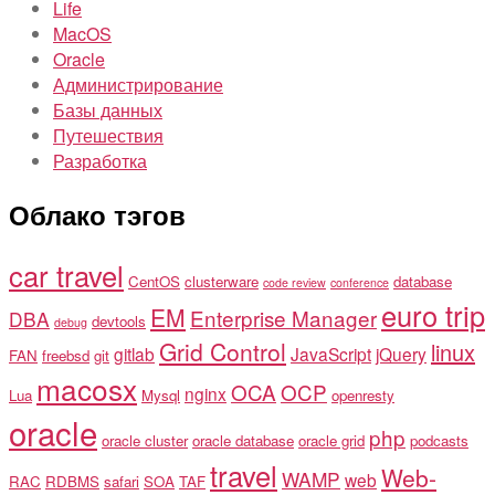
Life
MacOS
Oracle
Администрирование
Базы данных
Путешествия
Разработка
Облако тэгов
car travel
CentOS
clusterware
database
code review
conference
euro trip
EM
Enterprise Manager
DBA
devtools
debug
Grid Control
linux
gitlab
JavaScript
jQuery
FAN
freebsd
git
macosx
OCA
OCP
nginx
Lua
Mysql
openresty
oracle
php
oracle cluster
oracle database
oracle grid
podcasts
travel
Web-
WAMP
web
RAC
RDBMS
safari
SOA
TAF