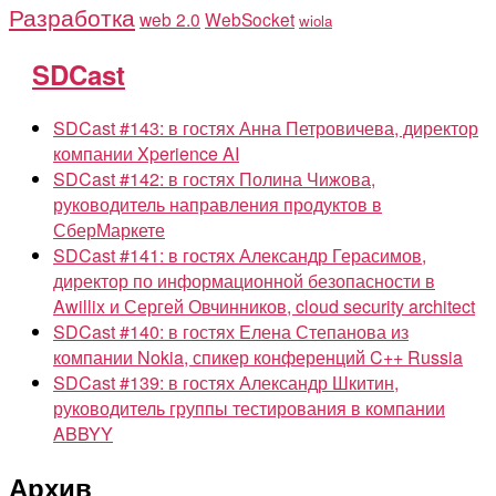
Разработка
web 2.0
WebSocket
wiola
SDCast
SDCast #143: в гостях Анна Петровичева, директор
компании Xperience AI
SDCast #142: в гостях Полина Чижова,
руководитель направления продуктов в
СберМаркете
SDCast #141: в гостях Александр Герасимов,
директор по информационной безопасности в
Awillix и Сергей Овчинников, cloud security architect
SDCast #140: в гостях Елена Степанова из
компании Nokia, спикер конференций C++ Russia
SDCast #139: в гостях Александр Шкитин,
руководитель группы тестирования в компании
ABBYY
Архив