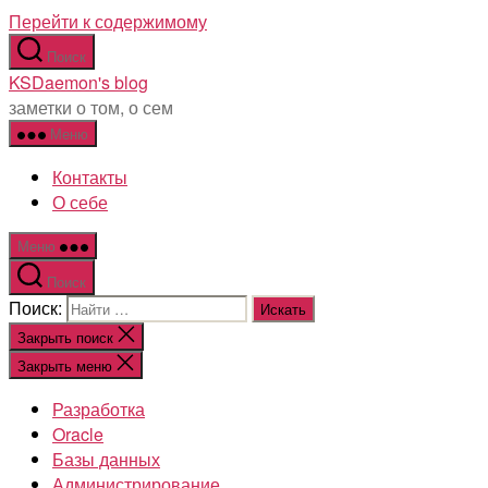
Перейти к содержимому
Поиск
KSDaemon's blog
заметки о том, о сем
Меню
Контакты
О себе
Меню
Поиск
Поиск:
Закрыть поиск
Закрыть меню
Разработка
Oracle
Базы данных
Администрирование