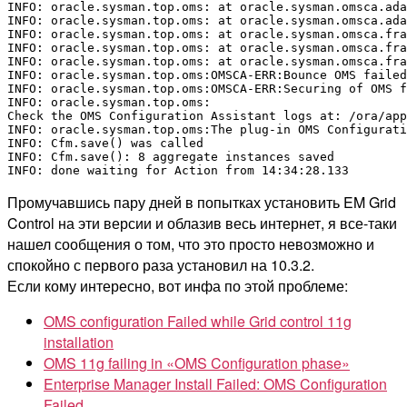
INFO: oracle.sysman.top.oms: at oracle.sysman.omsca.ada
INFO: oracle.sysman.top.oms: at oracle.sysman.omsca.ada
INFO: oracle.sysman.top.oms: at oracle.sysman.omsca.fra
INFO: oracle.sysman.top.oms: at oracle.sysman.omsca.fra
INFO: oracle.sysman.top.oms: at oracle.sysman.omsca.fra
INFO: oracle.sysman.top.oms:OMSCA-ERR:Bounce OMS failed
INFO: oracle.sysman.top.oms:OMSCA-ERR:Securing of OMS f
INFO: oracle.sysman.top.oms:

Check the OMS Configuration Assistant logs at: /ora/app
INFO: oracle.sysman.top.oms:The plug-in OMS Configurati
INFO: Cfm.save() was called

INFO: Cfm.save(): 8 aggregate instances saved

INFO: done waiting for Action from 14:34:28.133
Промучавшись пару дней в попытках установить EM Grid
Control на эти версии и облазив весь интернет, я все-таки
нашел сообщения о том, что это просто невозможно и
спокойно с первого раза установил на 10.3.2.
Если кому интересно, вот инфа по этой проблеме:
OMS configuration Failed while Grid control 11g
installation
OMS 11g failing in «OMS Configuration phase»
Enterprise Manager Install Failed: OMS Configuration
Failed