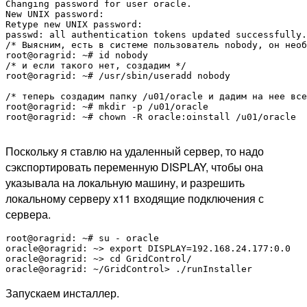
Changing password for user oracle.

New UNIX password: 

Retype new UNIX password: 

passwd: all authentication tokens updated successfully.

/* Выясним, есть в системе пользователь nobody, он необ
root@oragrid: ~# id nobody

/* и если такого нет, создадим */

root@oragrid: ~# /usr/sbin/useradd nobody

/* теперь создадим папку /u01/oracle и дадим на нее все
root@oragrid: ~# mkdir -p /u01/oracle

root@oragrid: ~# chown -R oracle:oinstall /u01/oracle

Поскольку я ставлю на удаленный сервер, то надо
сэкспортировать переменную DISPLAY, чтобы она
указывала на локальную машину, и разрешить
локальному серверу x11 входящие подключения с
сервера.
root@oragrid: ~# su - oracle

oracle@oragrid: ~> export DISPLAY=192.168.24.177:0.0

oracle@oragrid: ~> cd GridControl/

Запускаем инсталлер.