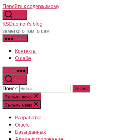
Перейти к содержимому
Поиск
KSDaemon's blog
заметки о том, о сем
Меню
Контакты
О себе
Меню
Поиск
Поиск:
Закрыть поиск
Закрыть меню
Разработка
Oracle
Базы данных
Администрирование