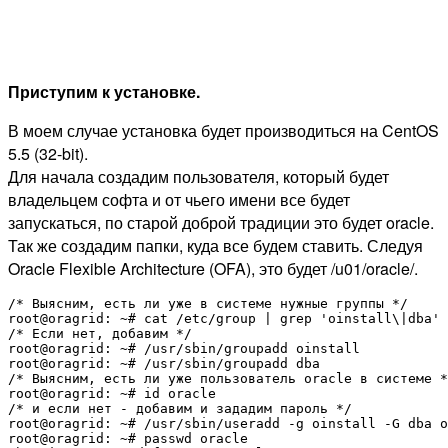
Приступим к установке.
В моем случае установка будет производиться на CentOS
5.5 (32-bit).
Для начала создадим пользователя, который будет
владельцем софта и от чьего имени все будет
запускаться, по старой доброй традиции это будет oracle.
Так же создадим папки, куда все будем ставить. Следуя
Oracle Flexible Architecture (OFA), это будет /u01/oracle/.
/* Выясним, есть ли уже в системе нужные группы */

root@oragrid: ~# cat /etc/group | grep 'oinstall\|dba'

/* Если нет, добавим */

root@oragrid: ~# /usr/sbin/groupadd oinstall

root@oragrid: ~# /usr/sbin/groupadd dba

/* Выясним, есть ли уже пользователь oracle в системе *
root@oragrid: ~# id oracle

/* и если нет - добавим и зададим пароль */

root@oragrid: ~# /usr/sbin/useradd -g oinstall -G dba o
root@oragrid: ~# passwd oracle
