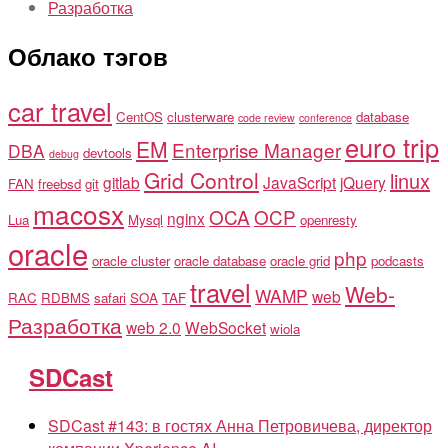
Разработка
Облако тэгов
car travel
CentOS
clusterware
database
code review
conference
euro trip
EM
Enterprise Manager
DBA
devtools
debug
Grid Control
linux
gitlab
JavaScript
jQuery
FAN
freebsd
git
macosx
OCA
OCP
nginx
Lua
Mysql
openresty
oracle
php
oracle cluster
oracle database
oracle grid
podcasts
travel
Web-
WAMP
web
RAC
RDBMS
safari
SOA
TAF
Разработка
web 2.0
WebSocket
wiola
SDCast
SDCast #143: в гостях Анна Петровичева, директор