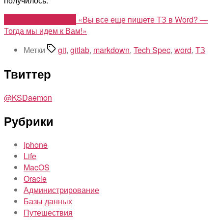
получилось.
Продолжить чтение
«Вы все еще пишете ТЗ в Word? —
Тогда мы идем к Вам!»
Метки
git
,
gitlab
,
markdown
,
Tech Spec
,
word
,
ТЗ
Твиттер
@KSDaemon
Рубрики
Iphone
Life
MacOS
Oracle
Администрирование
Базы данных
Путешествия