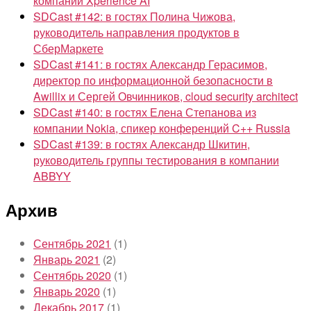
компании Xperience AI
SDCast #142: в гостях Полина Чижова,
руководитель направления продуктов в
СберМаркете
SDCast #141: в гостях Александр Герасимов,
директор по информационной безопасности в
Awillix и Сергей Овчинников, cloud security architect
SDCast #140: в гостях Елена Степанова из
компании Nokia, спикер конференций C++ Russia
SDCast #139: в гостях Александр Шкитин,
руководитель группы тестирования в компании
ABBYY
Архив
Сентябрь 2021
(1)
Январь 2021
(2)
Сентябрь 2020
(1)
Январь 2020
(1)
Декабрь 2017
(1)