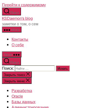
Перейти к содержимому
Поиск
KSDaemon's blog
заметки о том, о сем
Меню
Контакты
О себе
Меню
Поиск
Поиск:
Закрыть поиск
Закрыть меню
Разработка
Oracle
Базы данных
Администрирование