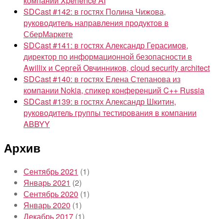
компании Xperience AI
SDCast #142: в гостях Полина Чижова,
руководитель направления продуктов в
СберМаркете
SDCast #141: в гостях Александр Герасимов,
директор по информационной безопасности в
Awillix и Сергей Овчинников, cloud security architect
SDCast #140: в гостях Елена Степанова из
компании Nokia, спикер конференций C++ Russia
SDCast #139: в гостях Александр Шкитин,
руководитель группы тестирования в компании
ABBYY
Архив
Сентябрь 2021
(1)
Январь 2021
(2)
Сентябрь 2020
(1)
Январь 2020
(1)
Декабрь 2017
(1)