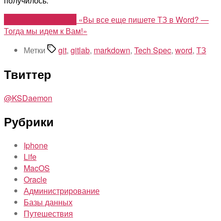
получилось.
Продолжить чтение
«Вы все еще пишете ТЗ в Word? —
Тогда мы идем к Вам!»
Метки
git
,
gitlab
,
markdown
,
Tech Spec
,
word
,
ТЗ
Твиттер
@KSDaemon
Рубрики
Iphone
Life
MacOS
Oracle
Администрирование
Базы данных
Путешествия