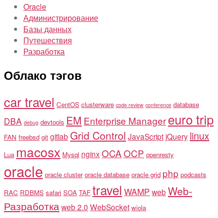
Oracle
Администрирование
Базы данных
Путешествия
Разработка
Облако тэгов
car travel
CentOS
clusterware
database
code review
conference
euro trip
EM
Enterprise Manager
DBA
devtools
debug
Grid Control
linux
gitlab
JavaScript
jQuery
FAN
freebsd
git
macosx
OCA
OCP
nginx
Lua
Mysql
openresty
oracle
php
oracle cluster
oracle database
oracle grid
podcasts
travel
Web-
WAMP
web
RAC
RDBMS
safari
SOA
TAF
Разработка
web 2.0
WebSocket
wiola