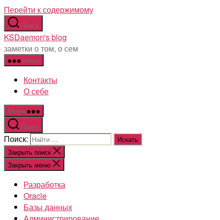
Перейти к содержимому
Поиск
KSDaemon's blog
заметки о том, о сем
Меню
Контакты
О себе
Меню
Поиск
Поиск:
Закрыть поиск
Закрыть меню
Разработка
Oracle
Базы данных
Администрирование