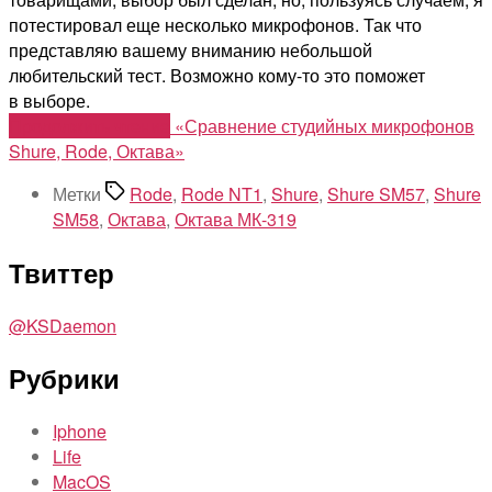
потестировал еще несколько микрофонов. Так что
представляю вашему вниманию небольшой
любительский тест. Возможно кому-то это поможет
в выборе.
Продолжить чтение
«Сравнение студийных микрофонов
Shure, Rode, Октава»
Метки
Rode
,
Rode NT1
,
Shure
,
Shure SM57
,
Shure
SM58
,
Октава
,
Октава МК-319
Твиттер
@KSDaemon
Рубрики
Iphone
Life
MacOS