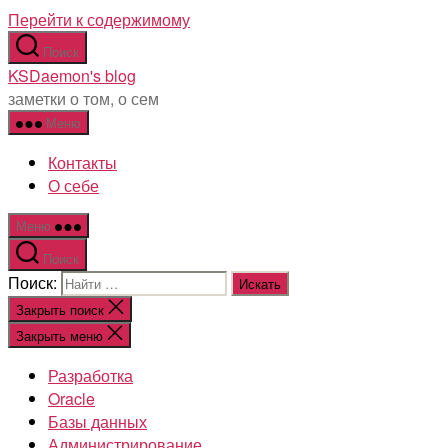
Перейти к содержимому
Поиск
KSDaemon's blog
заметки о том, о сем
Меню
Контакты
О себе
Меню
Поиск
Поиск:
Закрыть поиск
Закрыть меню
Разработка
Oracle
Базы данных
Администрирование