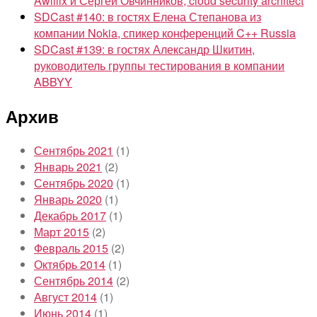
Awillix и Сергей Овчинников, cloud security architect
SDCast #140: в гостях Елена Степанова из
компании Nokia, спикер конференций C++ Russia
SDCast #139: в гостях Александр Шкитин,
руководитель группы тестирования в компании
ABBYY
Архив
Сентябрь 2021
(1)
Январь 2021
(2)
Сентябрь 2020
(1)
Январь 2020
(1)
Декабрь 2017
(1)
Март 2015
(2)
Февраль 2015
(2)
Октябрь 2014
(1)
Сентябрь 2014
(2)
Август 2014
(1)
Июнь 2014
(1)