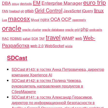
euro trip
EM
Enterprise Manager
DBA
devtools
debug
Grid Control
linux
gitlab
JavaScript
jQuery
FAN
freebsd
git
macosx
OCA
OCP
nginx
Lua
Mysql
openresty
oracle
php
oracle cluster
oracle database
oracle grid
podcasts
travel
Web-
WAMP
web
RAC
RDBMS
safari
SOA
TAF
Разработка
web 2.0
WebSocket
wiola
SDCast
SDCast #143: в гостях Анна Петровичева, директор
компании Xperience AI
SDCast #142: в гостях Полина Чижова,
руководитель направления продуктов в
СберМаркете
SDCast #141: в гостях Александр Герасимов,
директор по информационной безопасности в