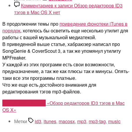
Комментариев
к записи Обзор редакторов ID3
тэгов в Mac OS X
нет
В продолжении темы про
приведение фонотеки iTunes в
порядок
, хотелось бы осветить еще несколько утилит для
работы с вашей музыкальной медиатекой.
В приведенной выше статье, хабраюзер написал про
SongGenie & CoverScout 3, а так же упомянул утилиту
MPFreaker.
У каждой из этих программ есть свои возможности,
предназначение, а так же как плюсы так и минусы. Опять-
таки все эти программы платные.
Что же еще есть достойного внимания для
редактирования тэгов mp3-файлов.
Продолжить чтение
«Обзор редакторов ID3 тэгов в Mac
OS X»
Метки
id3
,
itunes
,
macosx
,
mp3
,
mp3-tag
,
music