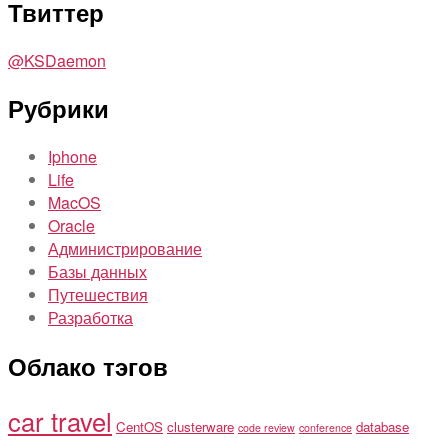
Твиттер
@KSDaemon
Рубрики
Iphone
Life
MacOS
Oracle
Администрирование
Базы данных
Путешествия
Разработка
Облако тэгов
car travel
CentOS
clusterware
database
code review
conference