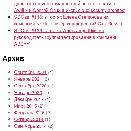
директор по информационной безопасности в
Awillix и Сергей Овчинников, cloud security architect
SDCast #140: в гостях Елена Степанова из
компании Nokia, спикер конференций C++ Russia
SDCast #139: в гостях Александр Шкитин,
руководитель группы тестирования в компании
ABBYY
Архив
Сентябрь 2021
(1)
Январь 2021
(2)
Сентябрь 2020
(1)
Январь 2020
(1)
Декабрь 2017
(1)
Март 2015
(2)
Февраль 2015
(2)
Октябрь 2014
(1)
Сентябрь 2014
(2)