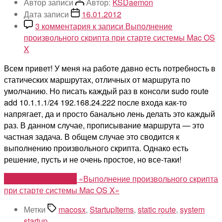
Автор записи
Автор:
KSDaemon
Дата записи
16.01.2012
3 комментария
к записи Выполнение
произвольного скрипта при старте системы Mac OS
X
Всем привет! У меня на работе давно есть потребность в
статических маршрутах, отличных от маршрута по
умолчанию. Но писать каждый раз в консоли sudo route
add 10.1.1.1/24 192.168.24.222 после входа как-то
напрягает, да и просто банально лень делать это каждый
раз. В данном случае, прописывание маршрута — это
частная задача. В общем случае это сводится к
выполнению произвольного скрипта. Однако есть
решение, пусть и не очень простое, но все-таки!
Продолжить чтение
«Выполнение произвольного скрипта
при старте системы Mac OS X»
Метки
macosx
,
StartupItems
,
static route
,
system
startup