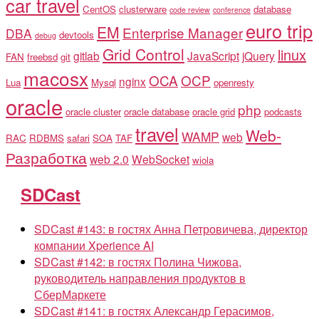
car travel
CentOS
clusterware
database
code review
conference
euro trip
EM
Enterprise Manager
DBA
devtools
debug
Grid Control
linux
gitlab
JavaScript
jQuery
FAN
freebsd
git
macosx
OCA
OCP
nginx
Lua
Mysql
openresty
oracle
php
oracle cluster
oracle database
oracle grid
podcasts
travel
Web-
WAMP
web
RAC
RDBMS
safari
SOA
TAF
Разработка
web 2.0
WebSocket
wiola
SDCast
SDCast #143: в гостях Анна Петровичева, директор
компании Xperience AI
SDCast #142: в гостях Полина Чижова,
руководитель направления продуктов в
СберМаркете
SDCast #141: в гостях Александр Герасимов,