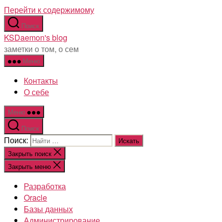
Перейти к содержимому
Поиск
KSDaemon's blog
заметки о том, о сем
Меню
Контакты
О себе
Меню
Поиск
Поиск:
Закрыть поиск
Закрыть меню
Разработка
Oracle
Базы данных
Администрирование