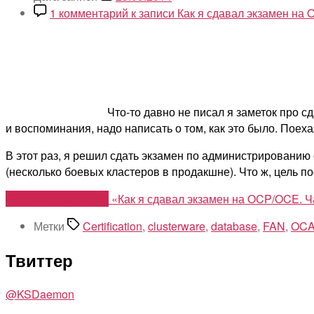
1 комментарий
к записи Как я сдавал экзамен на OC
Что-то давно не писал я заметок про 
и воспоминания, надо написать о том, как это было. Поеха
В этот раз, я решил сдать экзамен по администрированию 
(несколько боевых кластеров в продакшне). Что ж, цель п
Продолжить чтение
«Как я сдавал экзамен на OCP/OCE. Част
Метки
Certification
,
clusterware
,
database
,
FAN
,
OC
Твиттер
@KSDaemon