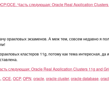
P/OCE. Часть следующая: Oracle Real Application Clusters 11g 
сдачу оракловых экзаменов. А меж тем, совсем недавно я 
ли!
оракловых кластеров 11g, потому как тема интересная, да 
оставлена.
ь следующая: Oracle Real Application Clusters 11g and Grid In
A
,
OCE
,
OCP
,
OPN
,
oracle
,
oracle cluster
,
oracle database
,
oracl