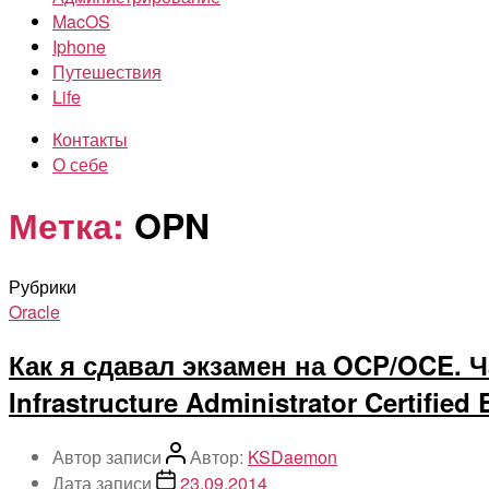
MacOS
Iphone
Путешествия
Life
Контакты
О себе
Метка:
OPN
Рубрики
Oracle
Как я сдавал экзамен на OCP/OCE. Ча
Infrastructure Administrator Certified 
Автор записи
Автор:
KSDaemon
Дата записи
23.09.2014