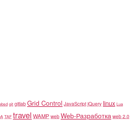
Grid Control
linux
gitlab
JavaScript
jQuery
eebsd
git
Lua
travel
Web-Разработка
WAMP
web
web 2.0
OA
TAF