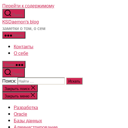
Перейти к содержимому
Поиск
KSDaemon's blog
заметки о том, о сем
Меню
Контакты
О себе
Меню
Поиск
Поиск:
Закрыть поиск
Закрыть меню
Разработка
Oracle
Базы данных
Администрирование