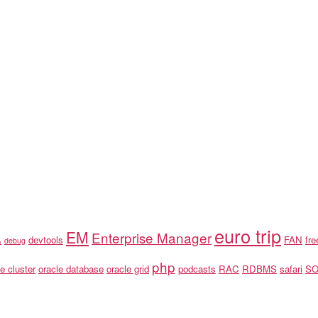
euro trip
EM
Enterprise Manager
A
devtools
FAN
fr
debug
php
e cluster
oracle database
oracle grid
podcasts
RAC
RDBMS
safari
S