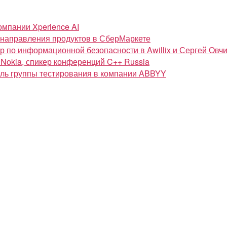
омпании Xperience AI
ь направления продуктов в СберМаркете
 по информационной безопасности в Awillix и Сергей Овчинни
 Nokia, спикер конференций C++ Russia
тель группы тестирования в компании ABBYY