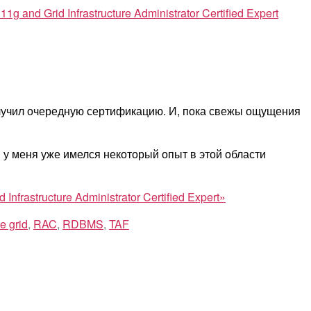
and Grid Infrastructure Administrator Certified Expert
получил очередную сертификацию. И, пока свежы ощущения
и у меня уже имелся некоторый опыт в этой области
frastructure Administrator Certified Expert»
e grid
,
RAC
,
RDBMS
,
TAF