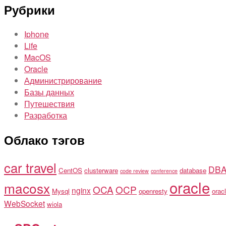
Рубрики
Iphone
Life
MacOS
Oracle
Администрирование
Базы данных
Путешествия
Разработка
Облако тэгов
car travel
DB
CentOS
clusterware
database
code review
conference
oracle
macosx
OCA
OCP
nginx
Mysql
openresty
oracl
WebSocket
wiola