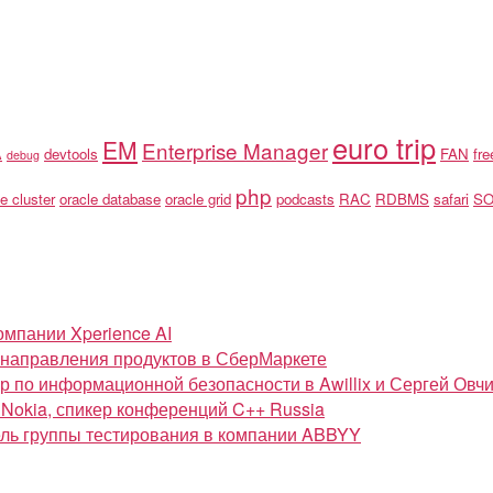
euro trip
EM
Enterprise Manager
A
devtools
FAN
fr
debug
php
e cluster
oracle database
oracle grid
podcasts
RAC
RDBMS
safari
S
омпании Xperience AI
ь направления продуктов в СберМаркете
 по информационной безопасности в Awillix и Сергей Овчинни
 Nokia, спикер конференций C++ Russia
тель группы тестирования в компании ABBYY