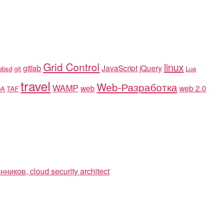
Grid Control
linux
gitlab
JavaScript
jQuery
eebsd
git
Lua
travel
Web-Разработка
WAMP
web
web 2.0
OA
TAF
ков, cloud security architect