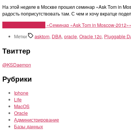
На этой неделе в Москве прошел семинар «Ask Tom in Mosc
радость поприсутствовать там. С чем и хочу вкратце подел
Продолжить чтение
«Cеминар «Ask Tom in Moscow-2012»
Метки
asktom
,
DBA
,
oracle
,
Oracle 12c
,
Pluggable D
Твиттер
@KSDaemon
Рубрики
Iphone
Life
MacOS
Oracle
Администрирование
Базы данных