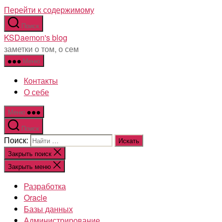
Перейти к содержимому
Поиск
KSDaemon's blog
заметки о том, о сем
Меню
Контакты
О себе
Меню
Поиск
Поиск:
Закрыть поиск
Закрыть меню
Разработка
Oracle
Базы данных
Администрирование