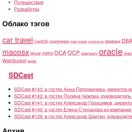
Путешествия
Разработка
Облако тэгов
car travel
DB
CentOS
clusterware
database
code review
conference
oracle
macosx
OCA
OCP
nginx
Mysql
openresty
oracl
WebSocket
wiola
SDCast
SDCast #143: в гостях Анна Петровичева, директор к
SDCast #142: в гостях Полина Чижова, руководител
SDCast #141: в гостях Александр Герасимов, директор
SDCast #140: в гостях Елена Степанова из компании
SDCast #139: в гостях Александр Шкитин, руководи
Архив