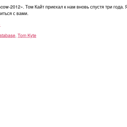
ow-2012». Том Кайт приехал к нам вновь спустя три года. Я
иться с вами.
»
atabase
,
Tom Kyte