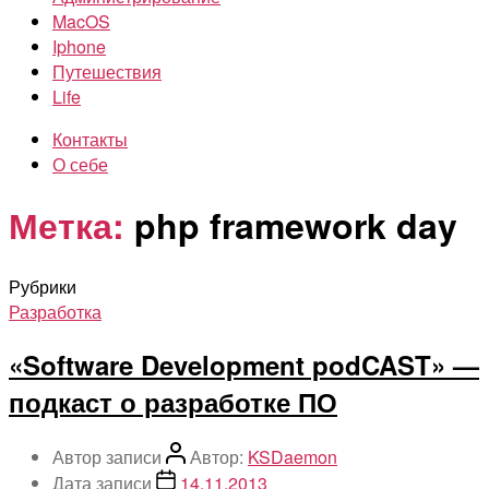
MacOS
Iphone
Путешествия
Life
Контакты
О себе
Метка:
php framework day
Рубрики
Разработка
«Software Development podCAST» —
подкаст о разработке ПО
Автор записи
Автор:
KSDaemon
Дата записи
14.11.2013