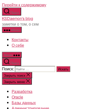
Перейти к содержимому
Поиск
KSDaemon's blog
заметки о том, о сем
Меню
Контакты
О себе
Меню
Поиск
Поиск:
Закрыть поиск
Закрыть меню
Разработка
Oracle
Базы данных
Администрирование