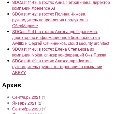
SDCast #143: в гостях Анна Петровичева, директор
компании Xperience AI
SDCast #142: в гостях Полина Чижова,
руководитель направления продуктов в
СберМаркете
SDCast #141: в гостях Александр Герасимов,
директор по информационной безопасности в
Awillix и Сергей Овчинников, cloud security architect
SDCast #140: в гостях Елена Степанова из
компании Nokia, спикер конференций C++ Russia
SDCast #139: в гостях Александр Шкитин,
руководитель группы тестирования в компании
ABBYY
Архив
Сентябрь 2021
(1)
Январь 2021
(2)
Сентябрь 2020
(1)