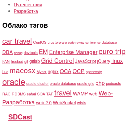
Путешествия
Разработка
Облако тэгов
car travel
CentOS
clusterware
database
code review
conference
euro trip
EM
Enterprise Manager
DBA
devtools
debug
Grid Control
linux
gitlab
JavaScript
jQuery
FAN
freebsd
git
macosx
OCA
OCP
nginx
Lua
Mysql
openresty
oracle
php
oracle cluster
oracle database
oracle grid
podcasts
travel
Web-
WAMP
web
RAC
RDBMS
safari
SOA
TAF
Разработка
web 2.0
WebSocket
wiola
SDCast