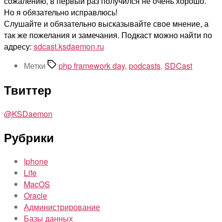
сожалению, в первый раз получился не очень хорошо.
Но я обязательно исправлюсь!
Слушайте и обязательно высказывайте свое мнение, а
так же пожелания и замечания. Подкаст можно найти по
адресу:
sdcast.ksdaemon.ru
Метки
php framework day
,
podcasts
,
SDCast
Твиттер
@KSDaemon
Рубрики
Iphone
Life
MacOS
Oracle
Администрирование
Базы данных