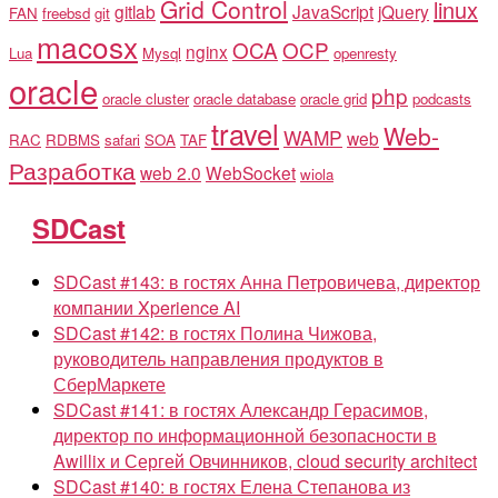
Grid Control
linux
gitlab
JavaScript
jQuery
FAN
freebsd
git
macosx
OCA
OCP
nginx
Lua
Mysql
openresty
oracle
php
oracle cluster
oracle database
oracle grid
podcasts
travel
Web-
WAMP
web
RAC
RDBMS
safari
SOA
TAF
Разработка
web 2.0
WebSocket
wiola
SDCast
SDCast #143: в гостях Анна Петровичева, директор
компании Xperience AI
SDCast #142: в гостях Полина Чижова,
руководитель направления продуктов в
СберМаркете
SDCast #141: в гостях Александр Герасимов,
директор по информационной безопасности в
Awillix и Сергей Овчинников, cloud security architect
SDCast #140: в гостях Елена Степанова из