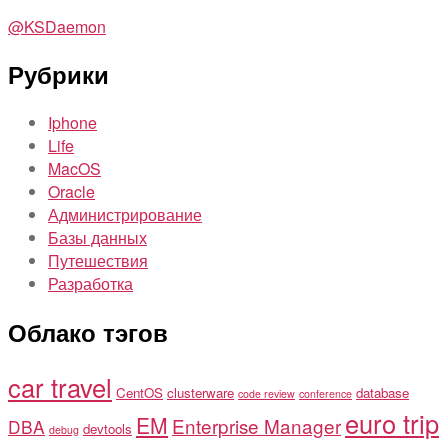
@KSDaemon
Рубрики
Iphone
Life
MacOS
Oracle
Администрирование
Базы данных
Путешествия
Разработка
Облако тэгов
car travel
CentOS
clusterware
database
code review
conference
euro trip
EM
Enterprise Manager
DBA
devtools
debug