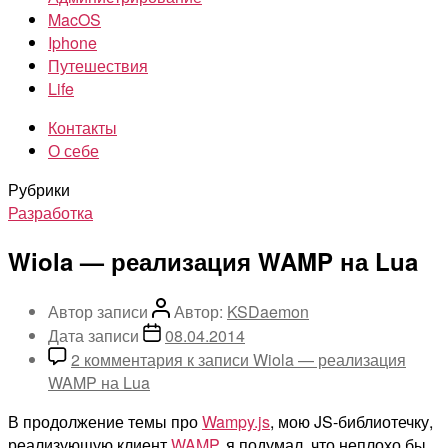
MacOS
Iphone
Путешествия
Life
Контакты
О себе
Рубрики
Разработка
Wiola — реализация WAMP на Lua
Автор записи
Автор:
KSDaemon
Дата записи
08.04.2014
2 комментария
к записи Wiola — реализация
WAMP на Lua
В продолжение темы про
Wampy.js
, мою JS-библиотечку,
реализующую клиент
WAMP
, я подумал, что неплохо бы