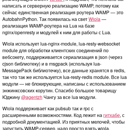
написать и серверную реализацию WAMP, потому как
сейчас единственная реализация роутера WAMP — это
AutobahnPython. Так появилась на свет
Wiola
—
реализация WAMP-роутера на Lua на базе
nginx/openresty и модулей к ним для работы с Lua.
Wiola использует lua-nginx-module, lua-resty-websocket
module для обработки клиентских соединений по
вебсокету, поддерживается сериализация в json (через
cjson библиотеку) и в msgpack (используя lua-
MessagePack библиотечку), все данные хранятся в redis,
так что так же используется lua-resty-redis module. Все lua
модули — не блокирующие, написаны с использованием
энжинксовских корутин. Спасибо большое товарищу
Юджину
@agentzh
Чангу за все lua модули.
Wiola поддерживает как pubsub так и rpc с
расширенными возможностями. Код лежит на
гитхабе
, с
подробной документацией. Из приятных мелочей, чтобы
запустить WAMP-сервер, надо просто взять wiola,