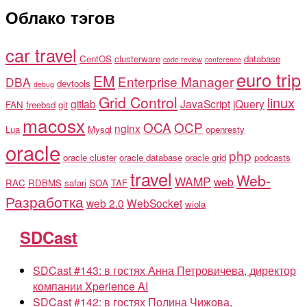
Облако тэгов
car travel
CentOS
clusterware
database
code review
conference
euro trip
EM
Enterprise Manager
DBA
devtools
debug
Grid Control
linux
gitlab
JavaScript
jQuery
FAN
freebsd
git
macosx
OCA
OCP
nginx
Lua
Mysql
openresty
oracle
php
oracle cluster
oracle database
oracle grid
podcasts
travel
Web-
WAMP
web
RAC
RDBMS
safari
SOA
TAF
Разработка
web 2.0
WebSocket
wiola
SDCast
SDCast #143: в гостях Анна Петровичева, директор
компании Xperience AI
SDCast #142: в гостях Полина Чижова,