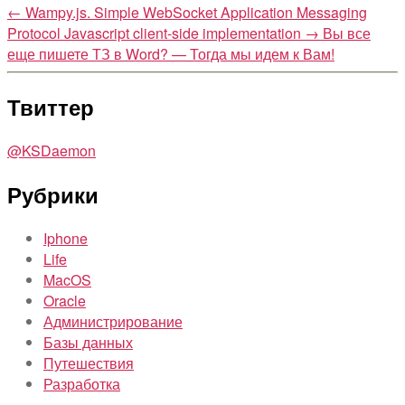
←
Wampy.js. Simple WebSocket Application Messaging
Protocol Javascript client-side implementation
→
Вы все
еще пишете ТЗ в Word? — Тогда мы идем к Вам!
Твиттер
@KSDaemon
Рубрики
Iphone
Life
MacOS
Oracle
Администрирование
Базы данных
Путешествия
Разработка