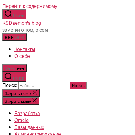
Перейти к содержимому
Поиск
KSDaemon's blog
заметки о том, о сем
Меню
Контакты
О себе
Меню
Поиск
Поиск:
Закрыть поиск
Закрыть меню
Разработка
Oracle
Базы данных
Администрирование