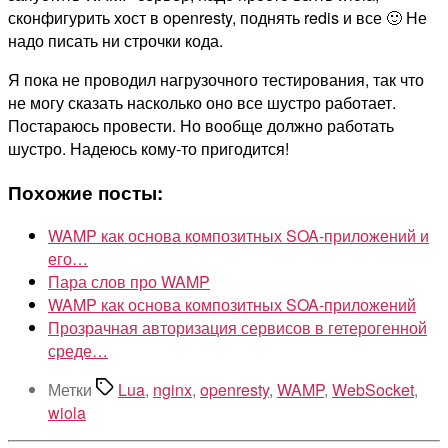
сконфигурить хост в openresty, поднять redis и все 🙂 Не
надо писать ни строчки кода.
Я пока не проводил нагрузочного тестирования, так что
не могу сказать насколько оно все шустро работает.
Постараюсь провести. Но вообще должно работать
шустро. Надеюсь кому-то пригодится!
Похожие посты:
WAMP как основа композитных SOA-приложений и
его…
Пара слов про WAMP
WAMP как основа композитных SOA-приложений
Прозрачная авторизация сервисов в гетерогенной
среде…
Метки
Lua
,
nginx
,
openresty
,
WAMP
,
WebSocket
,
wiola