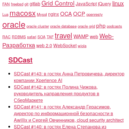
Grid Control
linux
gitlab
JavaScript
jQuery
FAN
freebsd
git
macosx
OCA
OCP
nginx
Lua
Mysql
openresty
oracle
php
oracle cluster
oracle database
oracle grid
podcasts
travel
Web-
WAMP
web
RAC
RDBMS
safari
SOA
TAF
Разработка
web 2.0
WebSocket
wiola
SDCast
SDCast #143: в гостях Анна Петровичева, директор
компании Xperience AI
SDCast #142: в гостях Полина Чижова,
руководитель направления продуктов в
СберМаркете
SDCast #141: в гостях Александр Герасимов,
директор по информационной безопасности в
Awillix и Сергей Овчинников, cloud security architect
SDCast #140: в гостях Елена Степанова из