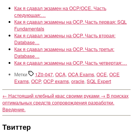
Как я сдавал экзамен на OCP/OCE. Часть
следующая:…
Как я сдавал экзамены на OCP. Часть первая: SQL
Fundamentals
Как я сдавал экзамены на OCP. Часть вторая:
Database…
Как я сдавал экзамены на OCP. Часть третья:
Database…
Как я сдавал экзамены на OCP. Часть четвертая:…
Метки
1Z0-047
,
OCA
,
OCA Exams
,
OCE
,
OCE
Exams
,
OCP
,
OCP exams
,
oracle
,
SQL Expert
←
Настоящий хлебный квас своими руками
→
В поисках
оптимальных средств сопровождения разработки.
Введение.
Твиттер