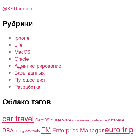
@KSDaemon
Рубрики
Iphone
Life
MacOS
Oracle
Администрирование
Базы данных
Путешествия
Разработка
Облако тэгов
car travel
CentOS
clusterware
database
code review
conference
euro trip
EM
Enterprise Manager
DBA
devtools
debug