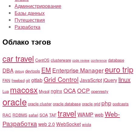
Администрирование
Базы данных
Путешествия
Разработка
Облако тэгов
car travel
CentOS
clusterware
database
code review
conference
euro trip
EM
Enterprise Manager
DBA
devtools
debug
Grid Control
linux
gitlab
JavaScript
jQuery
FAN
freebsd
git
macosx
OCA
OCP
nginx
Lua
Mysql
openresty
oracle
php
oracle cluster
oracle database
oracle grid
podcasts
travel
Web-
WAMP
web
RAC
RDBMS
safari
SOA
TAF
Разработка
web 2.0
WebSocket
wiola