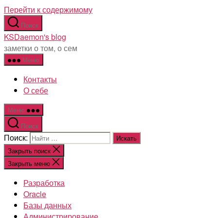
Перейти к содержимому
Поиск
KSDaemon's blog
заметки о том, о сем
Меню
Контакты
О себе
Меню
Поиск
Поиск:
Закрыть поиск
Закрыть меню
Разработка
Oracle
Базы данных
Администрирование