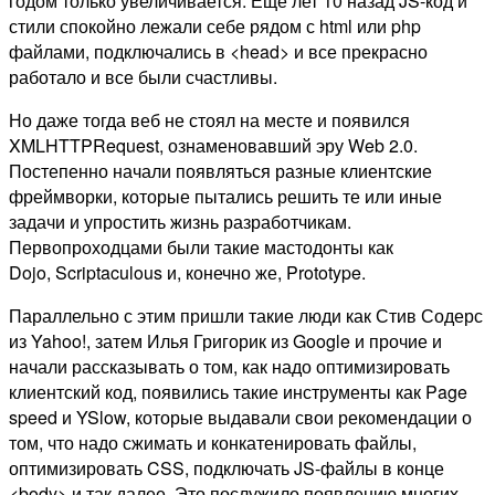
годом только увеличивается. Еще лет 10 назад JS-код и
стили спокойно лежали себе рядом с html или php
файлами, подключались в <head> и все прекрасно
работало и все были счастливы.
Но даже тогда веб не стоял на месте и появился
XMLHTTPRequest, ознаменовавший эру Web 2.0.
Постепенно начали появляться разные клиентские
фреймворки, которые пытались решить те или иные
задачи и упростить жизнь разработчикам.
Первопроходцами были такие мастодонты как
Dojo, Scriptaculous и, конечно же, Prototype.
Параллельно с этим пришли такие люди как Стив Содерс
из Yahoo!, затем Илья Григорик из Google и прочие и
начали рассказывать о том, как надо оптимизировать
клиентский код, появились такие инструменты как Page
speed и YSlow, которые выдавали свои рекомендации о
том, что надо сжимать и конкатенировать файлы,
оптимизировать CSS, подключать JS-файлы в конце
<body> и так далее. Это послужило появлению многих