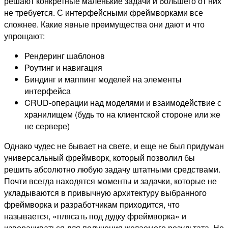
решают конкретные маленькие задачи и большего от них
не требуется. С интерфейсными фреймворками все
сложнее. Какие явные преимущества они дают и что
упрощают:
Рендеринг шаблонов
Роутинг и навигация
Биндинг и маппинг моделей на элементы
интерфейса
CRUD-операции над моделями и взаимодействие с
хранилищем (будь то на клиентской стороне или же
не сервере)
Однако чудес не бывает на свете, и еще не был придуман
универсальный фреймворк, который позволил бы
решить абсолютно любую задачу штатными средствами.
Почти всегда находятся моменты и задачки, которые не
укладываются в привычную архитектуру выбранного
фреймворка и разработчикам приходится, что
называется, «плясать под дудку фреймворка» и
изворачиваться для получения желаемого результата. Но