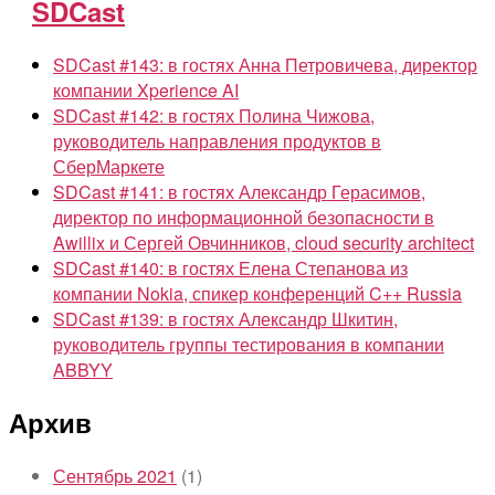
SDCast
SDCast #143: в гостях Анна Петровичева, директор
компании Xperience AI
SDCast #142: в гостях Полина Чижова,
руководитель направления продуктов в
СберМаркете
SDCast #141: в гостях Александр Герасимов,
директор по информационной безопасности в
Awillix и Сергей Овчинников, cloud security architect
SDCast #140: в гостях Елена Степанова из
компании Nokia, спикер конференций C++ Russia
SDCast #139: в гостях Александр Шкитин,
руководитель группы тестирования в компании
ABBYY
Архив
Сентябрь 2021
(1)