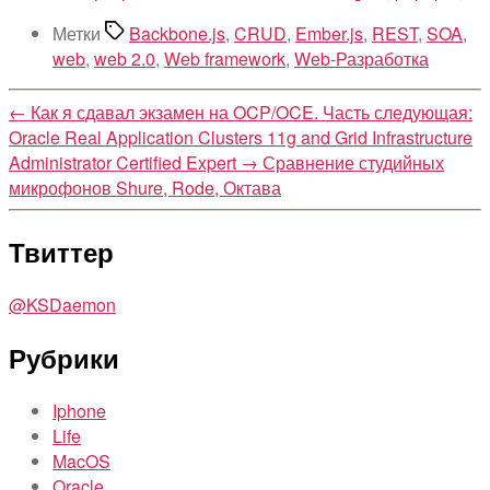
Метки
Backbone.js
,
CRUD
,
Ember.js
,
REST
,
SOA
,
web
,
web 2.0
,
Web framework
,
Web-Разработка
←
Как я сдавал экзамен на OCP/OCE. Часть следующая:
Oracle Real Application Clusters 11g and Grid Infrastructure
Administrator Certified Expert
→
Сравнение студийных
микрофонов Shure, Rode, Октава
Твиттер
@KSDaemon
Рубрики
Iphone
Life
MacOS
Oracle