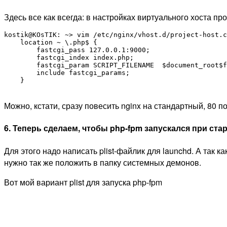
Здесь все как всегда: в настройках виртуального хоста пр
kostik@KOsTIK: ~> vim /etc/nginx/vhost.d/project-host.c
    location ~ \.php$ {

        fastcgi_pass 127.0.0.1:9000;

        fastcgi_index index.php;

        fastcgi_param SCRIPT_FILENAME  $document_root$f
        include fastcgi_params;

    }

Можно, кстати, сразу повесить nginx на стандартный, 80 п
6. Теперь сделаем, чтобы php-fpm запускался при ста
Для этого надо написать plist-файлик для launchd. А так к
нужно так же положить в папку системных демонов.
Вот мой вариант plist для запуска php-fpm