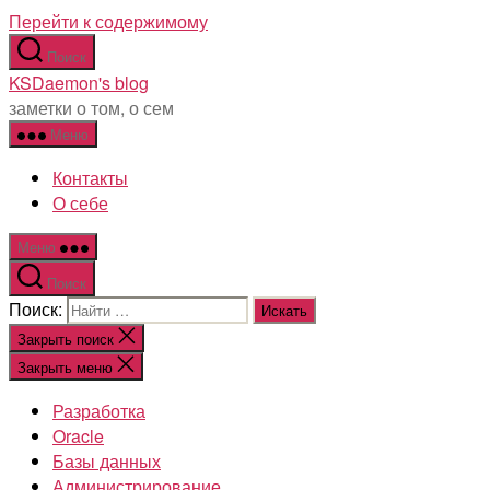
Перейти к содержимому
Поиск
KSDaemon's blog
заметки о том, о сем
Меню
Контакты
О себе
Меню
Поиск
Поиск:
Закрыть поиск
Закрыть меню
Разработка
Oracle
Базы данных
Администрирование