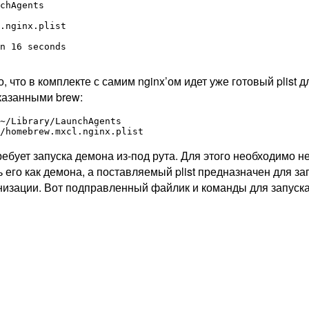
chAgents

.nginx.plist

n 16 seconds

то, что в комплекте с самим nginx’ом идет уже готовый plist
казанными brew:
~/Library/LaunchAgents

ребует запуска демона из-под рута. Для этого необходимо не
его как демона, а поставляемый plist предназначен для за
монизации. Вот подправленный файлик и команды для запуск