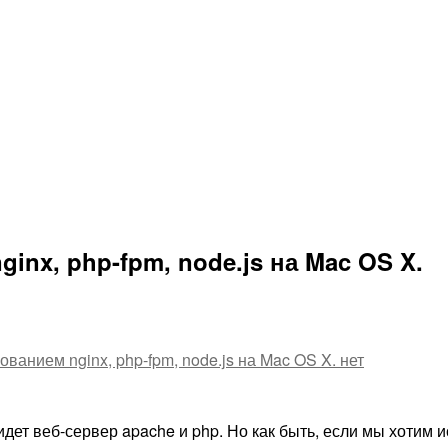
inx, php-fpm, node.js на Mac OS X.
ванием nginx, php-fpm, node.js на Mac OS X.
нет
идет веб-сервер apache и php. Но как быть, если мы хотим и