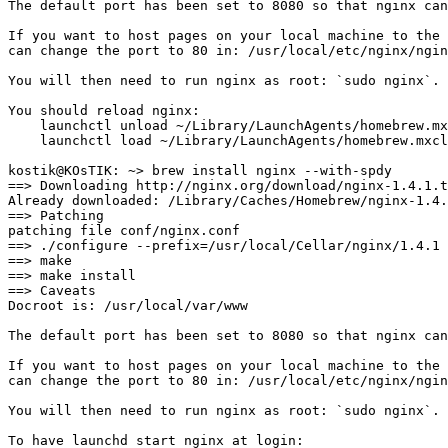
The default port has been set to 8080 so that nginx can
If you want to host pages on your local machine to the 
can change the port to 80 in: /usr/local/etc/nginx/ngin
You will then need to run nginx as root: `sudo nginx`.

You should reload nginx:

    launchctl unload ~/Library/LaunchAgents/homebrew.mx
    launchctl load ~/Library/LaunchAgents/homebrew.mxcl
kostik@KOsTIK: ~> brew install nginx --with-spdy

==> Downloading http://nginx.org/download/nginx-1.4.1.t
Already downloaded: /Library/Caches/Homebrew/nginx-1.4.
==> Patching

patching file conf/nginx.conf

==> ./configure --prefix=/usr/local/Cellar/nginx/1.4.1 
==> make

==> make install

==> Caveats

Docroot is: /usr/local/var/www

The default port has been set to 8080 so that nginx can
If you want to host pages on your local machine to the 
can change the port to 80 in: /usr/local/etc/nginx/ngin
You will then need to run nginx as root: `sudo nginx`.

To have launchd start nginx at login:
