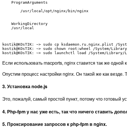
ProgramArguments
/usr/local/opt/nginx/bin/nginx
WorkingDirectory
/usr/local
kostik@KOsTIK: ~> sudo cp ksdaemon.ru.nginx.plist /Syst
kostik@KOsTIK: ~> sudo chown root:wheel /System/Library
Если использовать macports, nginx ставится так же одной ком
Опустим процесс настройки nginx. Он такой же как везде.
3. Установка node.js
Это, пожалуй, самый простой пункт, потому что готовый 
4. Php-fpm у нас уже есть, так что ничего ставить доп
5. Проксирование запросов к php-fpm в nginx.