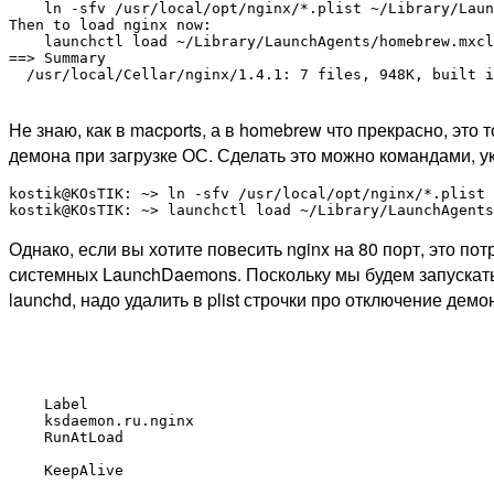
    ln -sfv /usr/local/opt/nginx/*.plist ~/Library/Laun
Then to load nginx now:

    launchctl load ~/Library/LaunchAgents/homebrew.mxcl
==> Summary

  /usr/local/Cellar/nginx/1.4.1: 7 files, 948K, built i
Не знаю, как в macports, а в homebrew что прекрасно, это 
демона при загрузке ОС. Сделать это можно командами, у
kostik@KOsTIK: ~> ln -sfv /usr/local/opt/nginx/*.plist 
Однако, если вы хотите повесить nginx на 80 порт, это пот
системных LaunchDaemons. Поскольку мы будем запускать 
launchd, надо удалить в plist строчки про отключение де
Label
ksdaemon.ru.nginx
RunAtLoad
KeepAlive