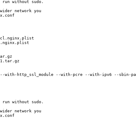
 run without sudo.

wider network you

x.conf

cl.nginx.plist

.nginx.plist

ar.gz

1.tar.gz

--with-http_ssl_module --with-pcre --with-ipv6 --sbin-pa
 run without sudo.

wider network you

x.conf
