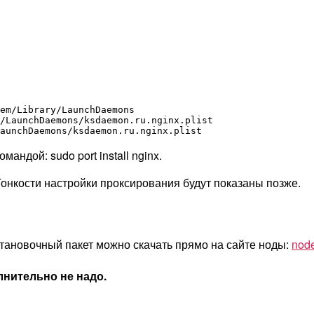
em/Library/LaunchDaemons

/LaunchDaemons/ksdaemon.ru.nginx.plist

андой: sudo port install nginx.
 Тонкости настройки проксирования будут показаны позже.
установочный пакет можно скачать прямо на сайте ноды:
node
олнительно не надо.