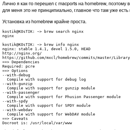
Лично я как-то перешел с macports на homebrew, поэтому вы
для меня это не принципиально, главное что там уже есть
Установка из homebrew крайне проста.
kostik@KOsTIK: ~> brew search nginx

nginx

kostik@KOsTIK: ~> brew info nginx

nginx: stable 1.4.1, devel 1.5.0, HEAD

http://nginx.org/

https://github.com/mxcl/homebrew/commits/master/Library
==> Dependencies

Required: pcre

==> Options

--with-debug

  Compile with support for debug log

--with-gunzip

  Compile with support for gunzip module

--with-passenger

  Compile with support for Phusion Passenger module

--with-spdy

  Compile with support for SPDY module

--with-webdav

  Compile with support for WebDAV module

==> Caveats

Docroot is: /usr/local/var/www
