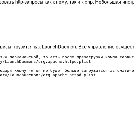
вать http-запросы как к нему, так и к php. Небольшая инст
рвисы, грузится как LaunchDaemon. Все управление осуществ
зку перманентной, то есть после презагрузки компа сервис
y/LaunchDaemons/org.apache.httpd.plist

одаря ключу -w он не будет больше загружаться автоматиче