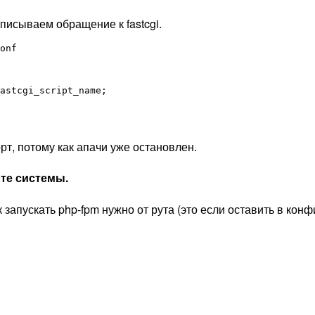
описываем обращение к fastcgi.
onf 

astcgi_script_name;

орт, потому как апачи уже остановлен.
рте системы.
ак запускать php-fpm нужно от рута (это если оставить в кон