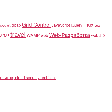
Grid Control
linux
gitlab
JavaScript
jQuery
eebsd
git
Lua
travel
Web-Разработка
WAMP
web
web 2.0
OA
TAF
ков, cloud security architect