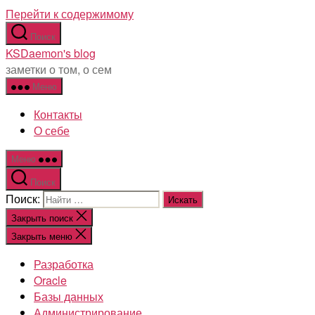
Перейти к содержимому
Поиск
KSDaemon's blog
заметки о том, о сем
Меню
Контакты
О себе
Меню
Поиск
Поиск:
Закрыть поиск
Закрыть меню
Разработка
Oracle
Базы данных
Администрирование