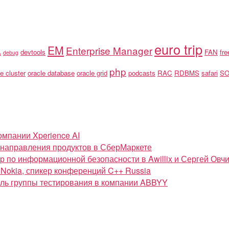
euro trip
EM
Enterprise Manager
A
devtools
FAN
fr
debug
php
e cluster
oracle database
oracle grid
podcasts
RAC
RDBMS
safari
S
омпании Xperience AI
ь направления продуктов в СберМаркете
 по информационной безопасности в Awillix и Сергей Овчинни
 Nokia, спикер конференций C++ Russia
тель группы тестирования в компании ABBYY