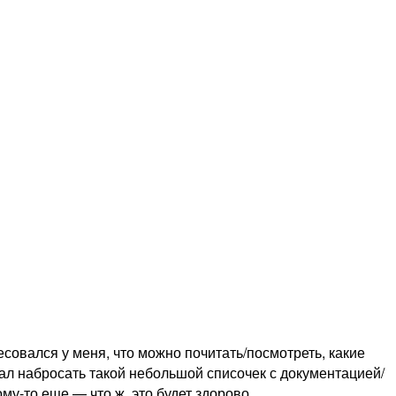
есовался у меня, что можно почитать/посмотреть, какие
ал набросать такой небольшой списочек с документацией/
му-то еще — что ж, это будет здорово.