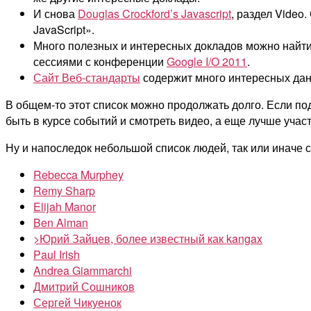
И снова
Douglas Crockford’s Javascript
, раздел Video.
JavaScript».
Много полезных и интересных докладов можно найти 
сессиями с конференции
Google I/O 2011
.
Сайт Веб-стандарты
содержит много интересных да
В общем-то этот список можно продолжать долго. Если по
быть в курсе событий и смотреть видео, а еще лучше учас
Ну и напоследок небольшой список людей, так или иначе св
Rebecca Murphey
Remy Sharp
Elijah Manor
Ben Alman
>Юрий Зайцев, более известный как kangax
Paul Irish
Andrea Giammarchi
Дмитрий Сошников
Сергей Чикуенок