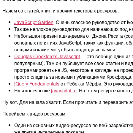
Начем со статей, книг, и прочих текстовых ресурсов.
JavaScript Garden
. Очень классное руководство от Iv
Так же неплохое руководство для начинающих под н
Небольшая презенташка-демка от Джона Ресига (созд
основных понятиях JavaScript, таких как функции, о
вещами и какие могут быть подводные камни.
Douglas Crockford’s Javascript
— это вообще один из г
популярным). Там он публикует все свои статьи и ви
программировать на JS, некоторые взгляды на проек
просто следить за новыми публикациями Крокфорда.
jQuery Fundamentals
от Ребекки Мёрфи. Это руководст
Ну и конечно же
javascript.ru
. На этом ресурсе много
Ну вот. Для начала хватит. Если прочитать и переварить э
Перейдем к видео ресурсам.
Один из основных видео-ресурсов по веб-разработк
же другие интересные доклады.