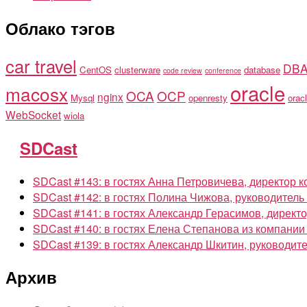
Облако тэгов
car travel
DB
CentOS
clusterware
database
code review
conference
oracle
macosx
OCA
OCP
nginx
Mysql
openresty
oracl
WebSocket
wiola
SDCast
SDCast #143: в гостях Анна Петровичева, директор к
SDCast #142: в гостях Полина Чижова, руководител
SDCast #141: в гостях Александр Герасимов, директор
SDCast #140: в гостях Елена Степанова из компании
SDCast #139: в гостях Александр Шкитин, руководи
Архив