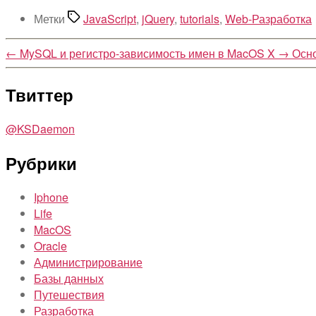
Метки
JavaScript
,
jQuery
,
tutorials
,
Web-Разработка
←
MySQL и регистро-зависимость имен в MacOS X
→
Осно
Твиттер
@KSDaemon
Рубрики
Iphone
Life
MacOS
Oracle
Администрирование
Базы данных
Путешествия
Разработка