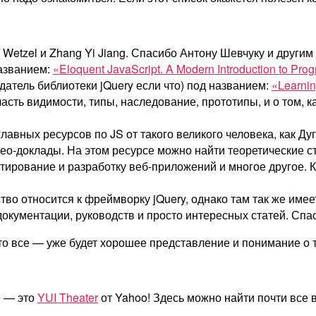
o Wetzel и Zhang Yi Jiang. Спасибо Антону Шевчуку и други
азванием:
«Eloquent JavaScript. A Modern Introduction to Pr
атель библиотеки jQuery если что) под названием:
«Learnin
бласть видимости, типы, наследование, прототипы, и о том
лавных ресурсов по JS от такого великого человека, как Дуг
део-доклады. На этом ресурсе можно найти теоретические ст
тирование и разработку веб-приложений и многое другое. 
во относится к фреймворку jQuery, однако там так же имее
 документации, руководств и просто интересных статей. Спа
то все — уже будет хорошее представление и понимание о том
е — это
YUI Theater
от Yahoo! Здесь можно найти почти все в