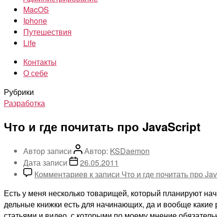
MacOS
Iphone
Путешествия
Life
Контакты
О себе
Рубрики
Разработка
Что и где почитать про JavaScript
Автор записи
Автор:
KSDaemon
Дата записи
26.05.2011
Комментариев
к записи Что и где почитать про Jav
Есть у меня несколько товарищей, который планируют нача
дельные книжки есть для начинающих, да и вообще какие 
статьями и видео, с которыми по моему мнение обязательн