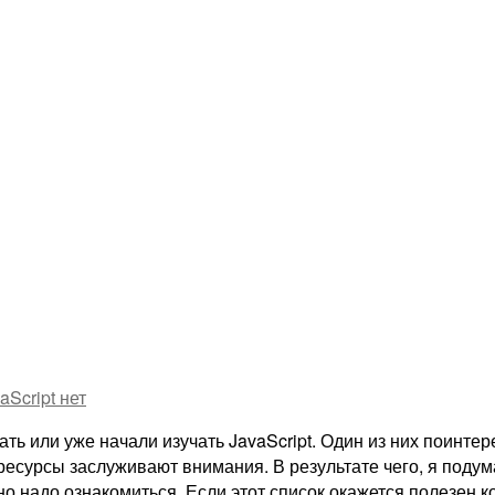
aScript
нет
ть или уже начали изучать JavaScript. Один из них поинтер
ресурсы заслуживают внимания. В результате чего, я подум
о надо ознакомиться. Если этот список окажется полезен ко