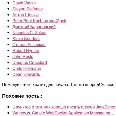
David Walsh
Stoyan Stefanov
Антон Шевчук
Peter-Paul Koch он же @ppk
Дмитрий Барановский
Nicholas C. Zakas
Steve Souders
Степан Резников
Robert Nyman
John Resig
Douglas Crockford
Chris Heilmann
Dean Edwards
Пожалуй, этого хватит для начала. Так что вперед! Успехов
Похожие посты:
5 пунктов о том, как хорошо писать плохой JavaScript
Wampy.js. Simple WebSocket Application Messaging…