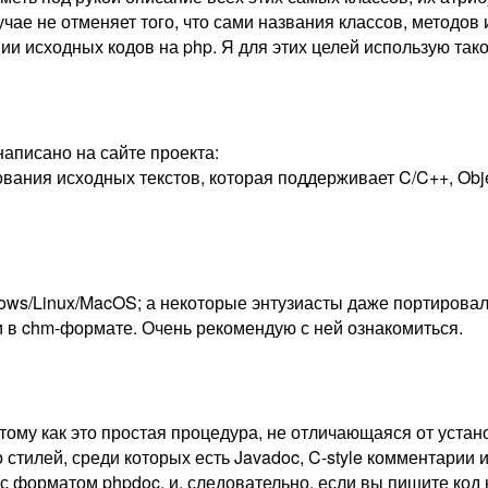
лучае не отменяет того, что сами названия классов, метод
и исходных кодов на php. Я для этих целей использую тако
 написано на сайте проекта:
ия исходных текстов, которая поддерживает C/C++, Objectiv
ws/Linux/MacOS; а некоторые энтузиасты даже портировали 
 и в chm-формате. Очень рекомендую с ней ознакомиться.
тому как это простая процедура, не отличающаяся от устан
стилей, среди которых есть Javadoc, C-style комментарии 
 с форматом phpdoc, и, следовательно, если вы пишите код н