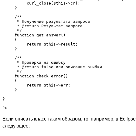
          curl_close($this->cr);

     }

     /**

      * Получение результата запроса

      * @return Результат запроса

      */

     function get_answer()

     {

          return $this->result;

     }

     /**

      * Проверка на ошибку

      * @return false или описание ошибки

      */

     function check_error()

     {

          return $this->err;

     }

}

Если описать класс таким образом, то, например, в Eclips
следующее: