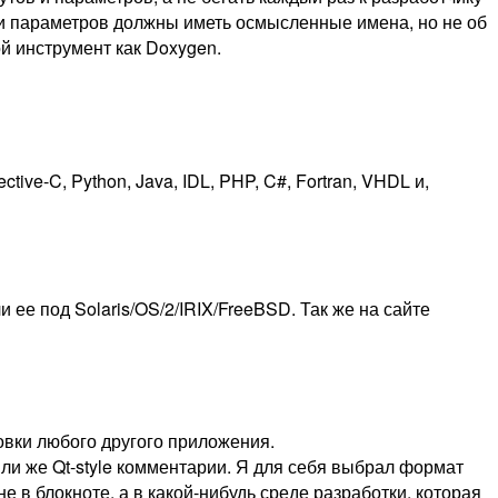
ов и параметров должны иметь осмысленные имена, но не об
й инструмент как Doxygen.
e-C, Python, Java, IDL, PHP, C#, Fortran, VHDL и,
ее под Solaris/OS/2/IRIX/FreeBSD. Так же на сайте
овки любого другого приложения.
или же Qt-style комментарии. Я для себя выбрал формат
е в блокноте, а в какой-нибудь среде разработки, которая