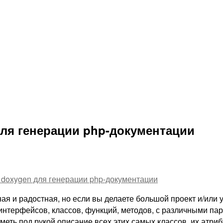
для генерации php-документации
 doxygen для генерации php-документации
я и радостная, но если вы делаете большой проект и/или уч
интерфейсов, классов, функций, методов, с различными па
меть под рукой описание всех этих самых классов, их атриб