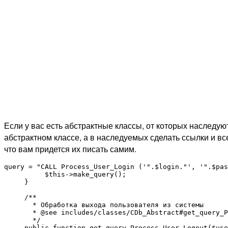
Если у вас есть абстрактные классы, от которых наследую
абстрактном классе, а в наследуемых сделать ссылки и вс
что вам придется их писать самим.
query = "CALL Process_User_Login ('".$login."', '".$pas
          $this->make_query();

     }

     /**

       * Обработка выхода пользователя из системы

       * @see includes/classes/CDb_Abstract#get_query_P
       */

     public function get_query_Process_User_Logout($use