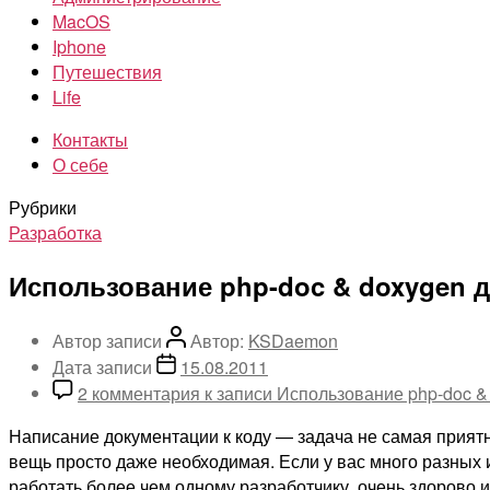
MacOS
Iphone
Путешествия
Life
Контакты
О себе
Рубрики
Разработка
Использование php-doc & doxygen 
Автор записи
Автор:
KSDaemon
Дата записи
15.08.2011
2 комментария
к записи Использование php-doc &
Написание документации к коду — задача не самая приятна
вещь просто даже необходимая. Если у вас много разных 
работать более чем одному разработчику, очень здорово и