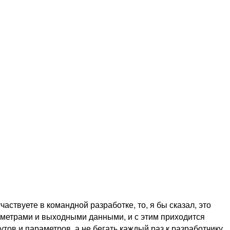
аствуете в командной разработке, то, я бы сказал, это
рметрами и выходными данными, и с этим приходится
утов и параметров, а не бегать каждый раз к разработчику