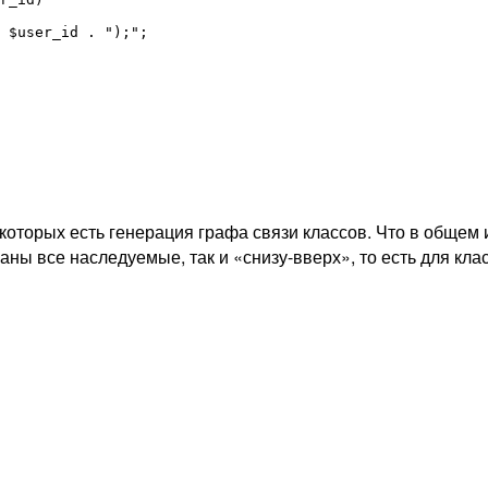
 $user_id . ");";

которых есть генерация графа связи классов. Что в общем
заны все наследуемые, так и «снизу-вверх», то есть для кла