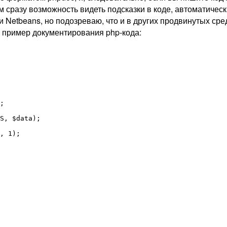
м сразу возможность видеть подсказки в коде, автоматичес
и Netbeans, но подозреваю, что и в других продвинутых сре
ду пример документирования php-кода:
;

S, $data);

, 1);        
