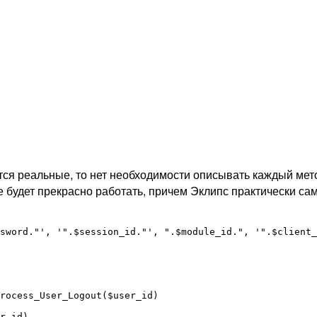
тся реальные, то нет необходимости описывать каждый мето
е будет прекрасно работать, причем Эклипс практически са
sword."', '".$session_id."', ".$module_id.", '".$client_
rocess_User_Logout($user_id)

r_id)
