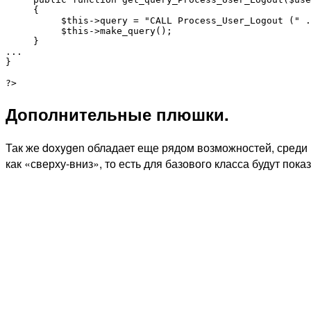
     {

          $this->query = "CALL Process_User_Logout (" .
          $this->make_query();

     }

...

}

Дополнительные плюшки.
Так же doxygen обладает еще рядом возможностей, среди 
как «сверху-вниз», то есть для базового класса будут пока