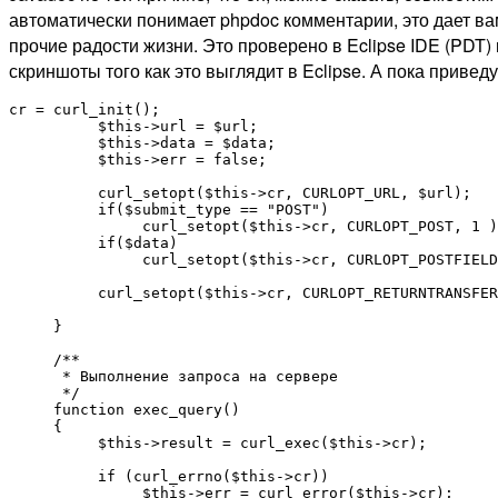
автоматически понимает phpdoc комментарии, это дает ва
прочие радости жизни. Это проверено в Eclipse IDE (PDT) 
скриншоты того как это выглядит в Eclipse. А пока приве
cr = curl_init();

          $this->url = $url;

          $this->data = $data;

          $this->err = false;

          curl_setopt($this->cr, CURLOPT_URL, $url);

          if($submit_type == "POST")

               curl_setopt($this->cr, CURLOPT_POST, 1 )
          if($data)

               curl_setopt($this->cr, CURLOPT_POSTFIELD
          curl_setopt($this->cr, CURLOPT_RETURNTRANSFER
     }

     /**

      * Выполнение запроса на сервере

      */

     function exec_query()

     {

          $this->result = curl_exec($this->cr);

          if (curl_errno($this->cr))

               $this->err = curl_error($this->cr);
