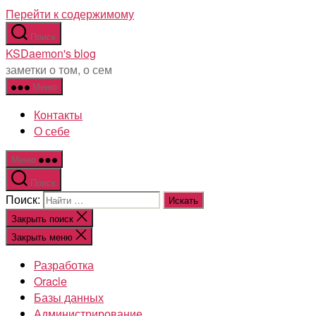
Перейти к содержимому
Поиск
KSDaemon's blog
заметки о том, о сем
Меню
Контакты
О себе
Меню
Поиск
Поиск:
Закрыть поиск
Закрыть меню
Разработка
Oracle
Базы данных
Администрирование